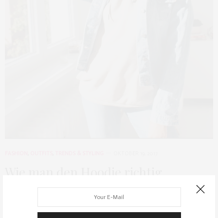
FASHION
,
OUTFITS
,
TRENDS & STYLING
OKTOBER 19, 2017
Wie man den Hoodie richtig
kombiniert!
Warm, kuschelig und gemütlich liebt es jeder zum Herbst und Winter.