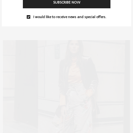
Dazu bietet sich…
SUBSCRIBE NOW
I would like to receive news and special offers.
0 SHARES