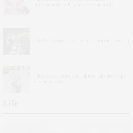
2017[:en]Designer Bags to in invest in 2017! [:]
[:de]Top 5 Sneaker 2017[:en]Are you a shoe lover?[:]
[:de]Top 5 Herbstjacken[:en]Don’t miss these top 5
autumn jackets[:]
Life