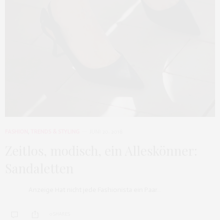
FASHION
,
TRENDS & STYLING
JUNI 20, 2018
Zeitlos, modisch, ein Alleskönner:
Sandaletten
Anzeige Hat nicht jede Fashionista ein Paar…
0 SHARES