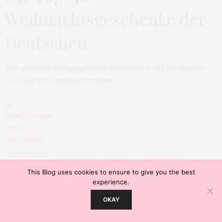
Weihnachtsgeschenke der
Deutschen
Top-30 Weihnachtsgeschenke Weihnachten ist ein teueres
Fest! Die Deutschen investieren…
5 Minuten Make Up Routine – Beautyblog
Deutschland
This Blog uses cookies to ensure to give you the best
experience.
Our site uses cookies. Learn more about our use of cookies:
Cookie Policy
OKAY
ACCEPT