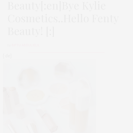
Beauty[:en]Bye Kylie
Cosmetics..Hello Fenty
Beauty! [:]
by
BIFTU ABDULJELIL
[:de]