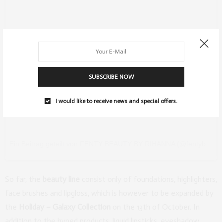
SUBSCRIBE NOW
I would like to receive news and special offers.
Ein Beitrag geteilt von FENTY BEAUTY BY RIHANNA (@fentybeauty)
So far, the
beauty line
consist only of foundations, highlighters,
face brushes and lipgloss, which is however to be expanded by
the
Holiday – Galaxy Collection
on the 13th of October. In
addition to the hyped products, liquid lipsticks, eyeshadow