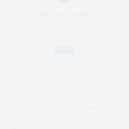
BIFTU ABDULJELIL
HALLO, ICH BIN BIFTU UND 19 JAHRE ALT. ICH STAMME AUS ÄTHIOPIEN, BIN
ABER IN MÜNCHEN GEBOREN UND AUFGEWACHSEN. ICH BIN SEHR
MODEBEGEISTERT, WELTOFFEN UND AN AKTUELLEN THEMEN
INTERESSIERT. DAHER FREUE ICH MICH SEHR BEI NELLY´S BLOG,
BRONZINGEYES.COM AUSHELFEN ZU KÖNNEN.
PREVIOUS ARTICLE
[:de]Trend to watch 2017: Baker Boy Mützen[:en]New Trend:
The Baker Boy Hat[:]
NEXT ARTICLE
[:de]Trend to watch: Side Stripe Pants – Jogginghosen, die
elegante Version[:en]Side Stripe Pants for this fall 2017[:]