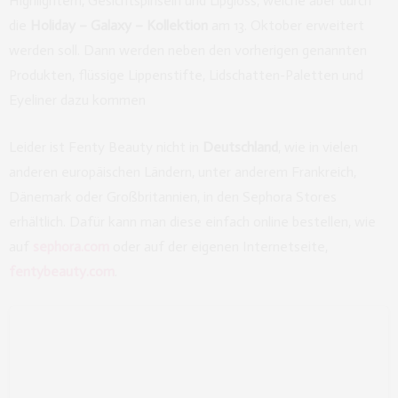
Highlightern, Gesichtspinseln und Lipgloss, welche aber durch
die
Holiday – Galaxy – Kollektion
am 13. Oktober erweitert
werden soll. Dann werden neben den vorherigen genannten
Produkten, flüssige Lippenstifte, Lidschatten-Paletten und
Eyeliner dazu kommen
Leider ist Fenty Beauty nicht in
Deutschland
, wie in vielen
anderen europäischen Ländern, unter anderem Frankreich,
Dänemark oder Großbritannien, in den Sephora Stores
erhältlich. Dafür kann man diese einfach online bestellen, wie
auf
sephora.com
oder auf der eigenen Internetseite,
fentybeauty.com
.