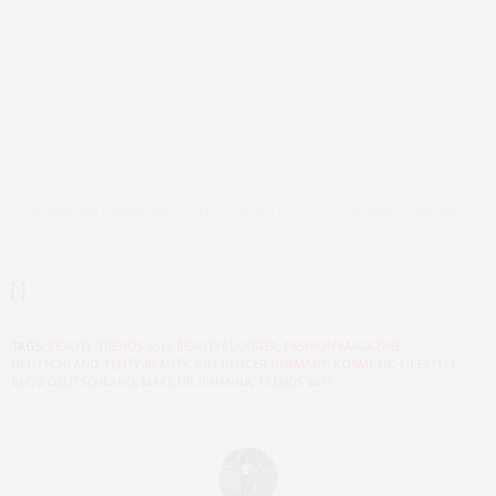
Ein Beitrag geteilt von FENTY BEAUTY BY RIHANNA (@fentybeauty)
[:]
TAGS:
BEAUTY TRENDS 2017
,
BEAUTYBLOGGER
,
FASHION MAGAZINE
DEUTSCHLAND
,
FENTY BEAUTY
,
INFLUENCER GERMANY
,
KOSMETIK
,
LIFESTYLE
BLOG DEUTSCHLAND
,
MAKE UP
,
RIHANNA
,
TRENDS 2017