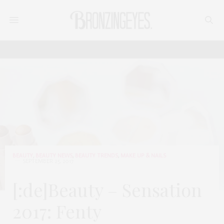
BEAUTY
,
BEAUTY NEWS
,
BEAUTY TRENDS
,
MAKE UP & NAILS
SEPTEMBER 25, 2017
[:de]Beauty – Sensation
2017: Fenty