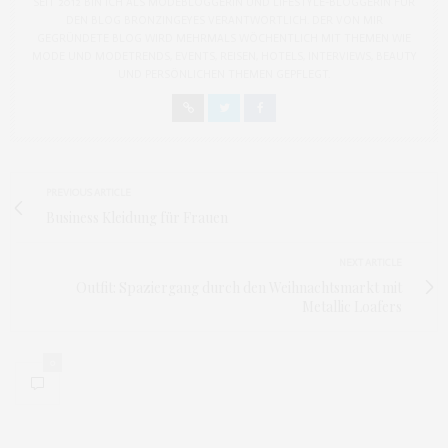
SEIT 2012 BIN ICH ALS MODEBLOGGERIN UND LIFESTYLE-BLOGGERIN FÜR
DEN BLOG BRONZINGEYES VERANTWORTLICH. DER VON MIR
GEGRÜNDETE BLOG WIRD MEHRMALS WÖCHENTLICH MIT THEMEN WIE
MODE UND MODETRENDS, EVENTS, REISEN, HOTELS, INTERVIEWS, BEAUTY
UND PERSÖNLICHEN THEMEN GEPFLEGT.
PREVIOUS ARTICLE
Business Kleidung für Frauen
NEXT ARTICLE
Outfit: Spaziergang durch den Weihnachtsmarkt mit
Metallic Loafers
0