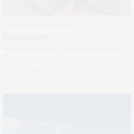
FASHION
,
FASHION NEWS
,
TRENDS & STYLING
OKTOBER 18, 2017
Retromuster
Nostalgie, Retro, 90s Revival – es kommt mir schon so vor als ob
jeder…
0 SHARES