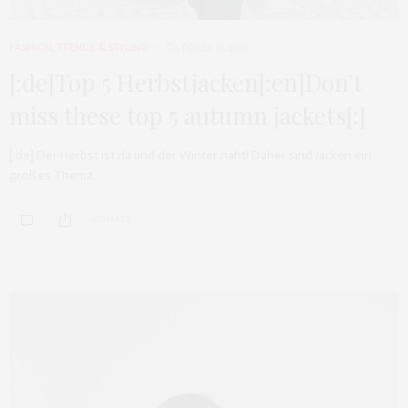
FASHION
,
TRENDS & STYLING
OKTOBER 11, 2017
[:de]Top 5 Herbstjacken[:en]Don’t
miss these top 5 autumn jackets[:]
[:de] Der Herbst ist da und der Winter naht! Daher sind Jacken ein
großes Thema,…
0 SHARES