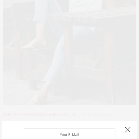
FASHION
,
TIPPS & TRICKS
,
TRENDS & STYLING
OKTOBER 16, 2017
Mit wenig Geld gut aussehen?