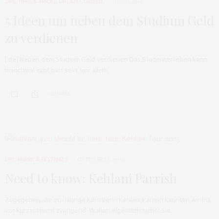
LIFE
,
TIPPS & TRICKS
,
UNCATEGORIZED
JULI 21, 2016
5 Ideen um neben dem Studium Geld
zu verdienen
[:de] Neben dem Studium Geld verdienen Das Studentenleben kann
manchmal echt hart sein, vor allem…
0 SHARES
LIFE
,
MUSIK & FESTIVALS
OKTOBER 28, 2015
Need to know: Kehlani Parrish
Zugegeben, die 20-Jährige Künstlerin Kehlani Parrish kannten wir bis
vor kurzem nicht zwingend. Warum eigentlich nicht? Sie…