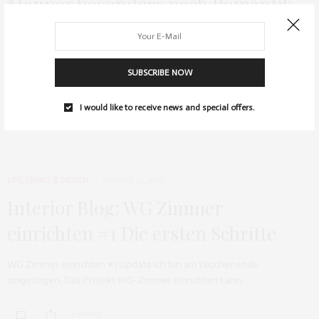
Männer besonders nach Romantik
Ihr wollt wissen, wann sich Single-Männer besonders einsam fühlen?
Wir kennen alle diese Typen, die…
SUBSCRIBE NOW
0 SHARES
I would like to receive news and special offers.
LIFE
,
LIVING & DESIGN
AUGUST 14, 2016
Interior Blog: WG Zimmer
einrichten #1 Die ersten Schritte
WG Zimmer einrichten #1 Update Ich bin am Wochenende
umgezogen. Das Projekt WG-Zimmer einrichten kann…
0 SHARES