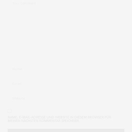
AUGUST 15, 2016 UM 9:08 P.M. UHR
NAME, E-MAIL-ADRESSE UND WEBSITE IN DIESEM BROWSER FÜR
MEINEN NÄCHSTEN KOMMENTAR SPEICHERN.