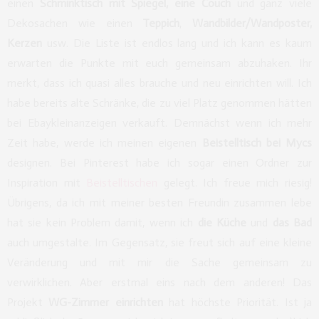
einen
Schminktisch mit Spiegel, eine Couch
und ganz viele
Dekosachen wie einen
Teppich
,
Wandbilder/Wandposter,
Kerzen
usw. Die Liste ist endlos lang und ich kann es kaum
erwarten die Punkte mit euch gemeinsam abzuhaken. Ihr
merkt, dass ich quasi alles brauche und neu einrichten will. Ich
habe bereits alte Schränke, die zu viel Platz genommen hätten
bei Ebaykleinanzeigen verkauft. Demnächst wenn ich mehr
Zeit habe, werde ich meinen eigenen
Beistelltisch bei Mycs
designen. Bei Pinterest habe ich sogar einen Ordner zur
Inspiration mit
Beistelltischen
gelegt. Ich freue mich riesig!
Übrigens, da ich mit meiner besten Freundin zusammen lebe
hat sie kein Problem damit, wenn ich
die Küche
und
das Bad
auch umgestalte. Im Gegensatz, sie freut sich auf eine kleine
Veränderung und mit mir die Sache gemeinsam zu
verwirklichen. Aber erstmal eins nach dem anderen! Das
Projekt
WG-Zimmer einrichten
hat höchste Priorität. Ist ja