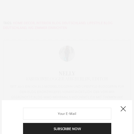
TAGS:
HOME DECOR
,
INTERIOR BLOG DEUTSCHLAND
,
LIFESTYLE BLOG
DEUTSCHLAND
,
WG ZIMMER EINRICHTEN
NELLY
FASHIONBLOGGER AUS BERLIN, EDITOR
SEIT 2012 BIN ICH ALS MODEBLOGGERIN UND LIFESTYLE-BLOGGERIN FÜR
DEN BLOG BRONZINGEYES VERANTWORTLICH. DER VON MIR
GEGRÜNDETE BLOG WIRD MEHRMALS WÖCHENTLICH MIT THEMEN WIE
MODE UND MODETRENDS, EVENTS, REISEN, HOTELS, INTERVIEWS, BEAUTY
UND PERSÖNLICHEN THEMEN GEPFLEGT.
SUBSCRIBE NOW