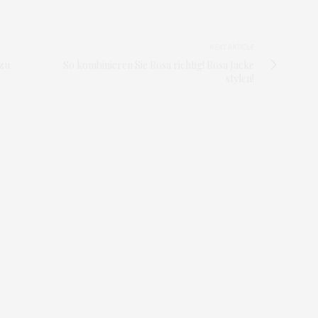
NEXT ARTICLE
 zu
So kombinieren Sie Rosa richtig! Rosa Jacke
stylen!