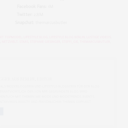
M
Facebook Fans:
1M
K
Twitter:
2,8M
ie
Snapchat:
themarcusbutler
EXT TOPMODEL
,
LIFESTYLE BLOG
,
LIFESTYLE BLOG BERLIN
,
LUSTIGE VIDEOS
,
S
,
NETZWELT
,
STARS
,
STEFANIE GIESINGER
,
STEFFI_GIE
,
THEMARCUSBUTLER
,
GER AUS BERLIN, EDITOR
CH ALS MODEBLOGGERIN UND LIFESTYLE-BLOGGERIN FÜR DEN BLOG
ERANTWORTLICH. DER VON MIR GEGRÜNDETE BLOG WIRD
ENTLICH MIT THEMEN WIE MODE UND MODETRENDS, EVENTS,
 INTERVIEWS, BEAUTY UND PERSÖNLICHEN THEMEN GEPFLEGT.