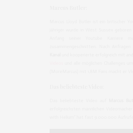
Marcus Butler:
Marcus Lloyd Butler ist ein britischer 
jähriger wurde in West Sussex geboren 
Anfang seiner Youtube Karriere 
zusammengeschnitten. Nach Anfragen 
Kanal
und kooperierte erfolgreich mit a
Videos
und alle möglichen Challenges um
(MoreMarcus) mit 1,8M Fans macht er Vlog
Das beliebteste Video:
Das beliebteste Video auf
Marcus But
erfolgreichsten männlichen Videomache
with Helium“ hat fast 9.000.000 Aufrufe