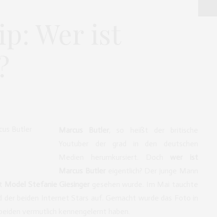
p: Wer ist
?
Marcus Butler
, so heißt der britische
Youtuber der grad in den deutschen
Medien herumkursiert. Doch
wer ist
Marcus Butler
eigentlich? Der junge Mann
t
Model Stefanie Giesinger
gesehen wurde. Im Mai tauchte
 der beiden Internet Stars auf. Gemacht wurde das Foto in
beiden vermutlich kennengelernt haben.