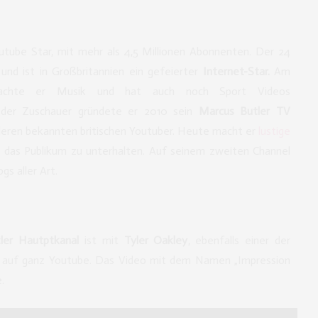
Youtube Star, mit mehr als 4,5 Millionen Abonnenten. Der 24
und ist in Großbritannien ein gefeierter
Internet-Star.
Am
machte er Musik und hat auch noch Sport Videos
der Zuschauer gründete er 2010 sein
Marcus Butler TV
nderen bekannten britischen Youtuber. Heute macht er
lustige
 das Publikum zu unterhalten. Auf seinem zweiten Channel
s aller Art.
ler Hautptkanal
ist mit
Tyler Oakley
, ebenfalls einer der
r auf ganz Youtube. Das Video mit dem Namen „Impression
.