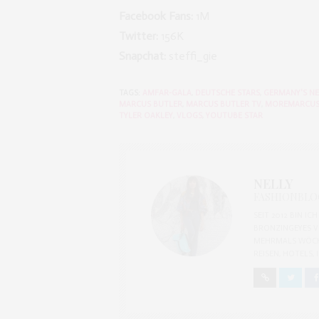
Facebook Fans:
1
Twitter:
156
Snapchat:
steffi_g
TAGS:
AMFAR-GALA
,
DEUTSCHE STARS
,
GERMANY'S N
MARCUS BUTLER
,
MARCUS BUTLER TV
,
MOREMARCU
TYLER OAKLEY
,
VLOGS
,
YOUTUBE STAR
NELLY
FASHIONBLOG
SEIT 2012 BIN I
BRONZINGEYES V
MEHRMALS WÖCH
REISEN, HOTELS,