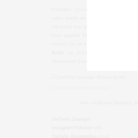
Nachdem Stefanie Giesinger in 201
nahm, wurde sie sehr oft mit den Slima
Sie selbst war auf mehreren Videos mi
ihren eigenen Youtube Channel mit meh
modelt, hat sie kaum Zeit um sich um ih
Butler
sie umstimmen kann und wir au
abzuwarten. Eins ist sicher: Die beiden 
instagram.com/stefaniegiesinger
Hier ein kleiner Überblick ü
Stefanie Giesinger: M
Instagram Follower:
2
Youtube Abonnenten:
20