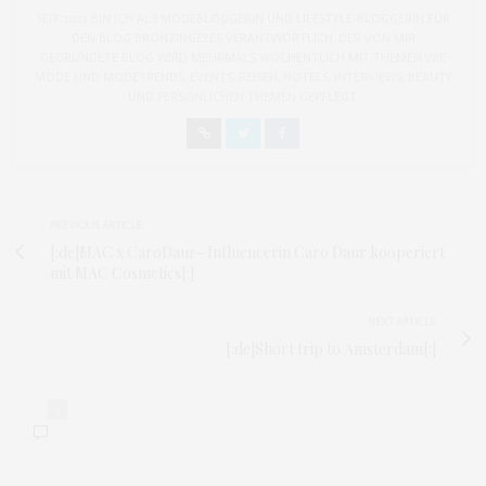
SEIT 2012 BIN ICH ALS MODEBLOGGERIN UND LIFESTYLE-BLOGGERIN FÜR
DEN BLOG BRONZINGEYES VERANTWORTLICH. DER VON MIR
GEGRÜNDETE BLOG WIRD MEHRMALS WÖCHENTLICH MIT THEMEN WIE
MODE UND MODETRENDS, EVENTS, REISEN, HOTELS, INTERVIEWS, BEAUTY
UND PERSÖNLICHEN THEMEN GEPFLEGT.
PREVIOUS ARTICLE
[:de]MAC x CaroDaur- Influencerin Caro Daur kooperiert
mit MAC Cosmetics[:]
NEXT ARTICLE
[:de]Short trip to Amsterdam[:]
0