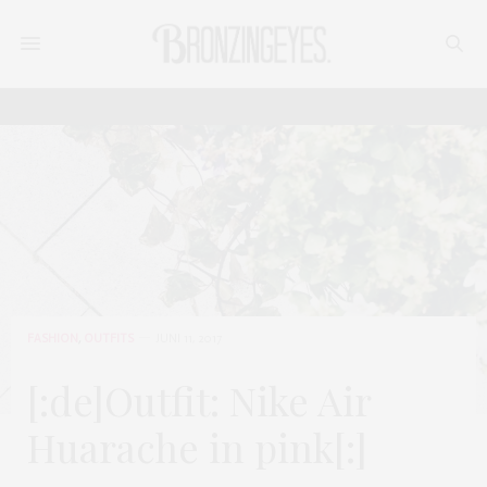
FASHION
,
OUTFITS
JUNI 11, 2017
[:de]Outfit: Nike Air
Huarache in pink[:]