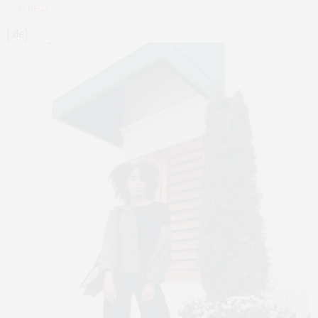
by
NELLY
[:de]