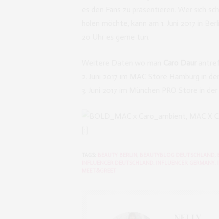
es den Fans zu präsentieren. Wer sich sc
holen möchte, kann am 1. Juni 2017 in Be
20 Uhr es gerne tun.
Weitere Daten wo man
Caro Daur
antre
2. Juni 2017 im MAC Store Hamburg in d
3. Juni 2017 im München PRO Store in der 
[:]
TAGS:
BEAUTY BERLIN
,
BEAUTYBLOG DEUTSCHLAND
,
INFLUENCER DEUTSCHLAND
,
INFLUENCER GERMANY
,
MEET&GREET
NELLY