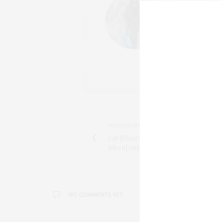
FASHIONBLOG
SEIT 2012 BIN I
BRONZINGEYES V
MEHRMALS WÖCH
REISEN, HOTELS,
PREVIOUS ARTICLE
[:de]Blaues Kleid kombinieren - 3 Sty
Ideen[:en]How to combine blue dress
NO COMMENTS YET