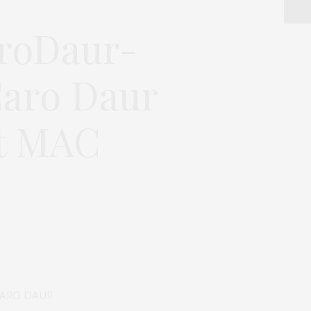
aroDaur-
Caro Daur
it MAC