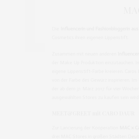
MAC
Die
Influencerin und Fashionbloggerin au
Cosmetics ihren eigenen Lippenstift.
Zusammen mit neuen anderen
Influence
der Make Up Produktion einzutauchen. In
eigene Lippenstift-Farbe kreieren. Caros 
von der Farbe des Gewürz inspirieren. Im
der ab dem 31. März 2017 für vier Wochen
ausgewählten Stores zu kaufen sein wird
MEET&GREET mit CARO DAUR
Zur Lancierung der Kooperation
MAC x C
drei MAC Stores in großen Städten Deut