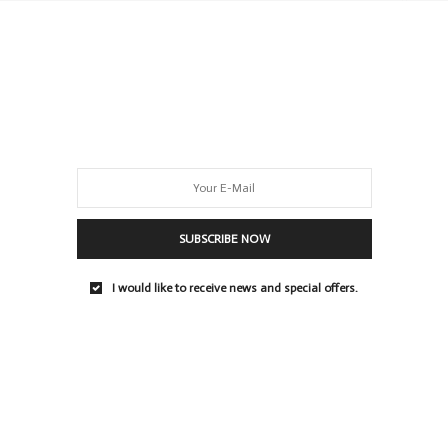
GER AUS BERLIN, EDITOR
CH ALS MODEBLOGGERIN UND LIFESTYLE-BLOGGERIN FÜR DEN BLOG
ERANTWORTLICH. DER VON MIR GEGRÜNDETE BLOG WIRD
ENTLICH MIT THEMEN WIE MODE UND MODETRENDS, EVENTS,
 INTERVIEWS, BEAUTY UND PERSÖNLICHEN THEMEN GEPFLEGT.
SUBSCRIBE NOW
NEXT ARTICLE
le
[:de]Outfit: Nike Air Huarache in pink[:]
I would like to receive news and special offers.
es[:]