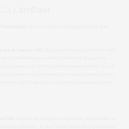
 x CaroDaur
s Deutschland
Caro Daur
kreiert in Kooperation mit MAC
rn aus der ganzen Wel
t flog sie nach Kanada, um in der Welt
 den Räumlichkeiten von MAC durften die Blogger ihre
Lieblingsgewürz ist Zimt und dementsprechend ließ sie sich
 Laboratorium entstand einen braun-nudestichigen Farbton,
 limitiert auf Douglas.de, maccosmeticsdeutschland und in
.
aroDaur
wird sich die deutsche Influencerin zwei Stunden an
schlands aufhalten, um das Produkt nochmal zu pushen und