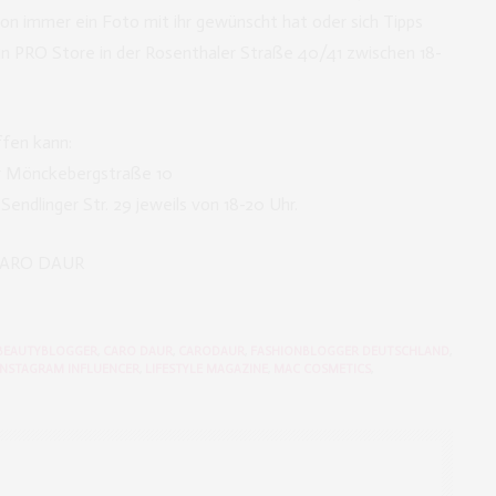
hon immer ein Foto mit ihr gewünscht hat oder sich Tipps
rlin PRO Store in der Rosenthaler Straße 40/41 zwischen 18-
ffen kann:
er Mönckebergstraße 10
Sendlinger Str. 29 jeweils von 18-20 Uhr.
BEAUTYBLOGGER
,
CARO DAUR
,
CARODAUR
,
FASHIONBLOGGER DEUTSCHLAND
,
INSTAGRAM INFLUENCER
,
LIFESTYLE MAGAZINE
,
MAC COSMETICS
,