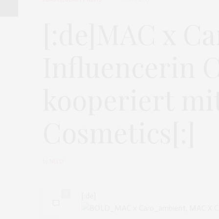
[:de]MAC x C
Influencerin 
kooperiert m
Cosmetics[:]
by
NELLY
0
[:de]