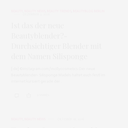
BEAUTY
,
BEAUTY NEWS
,
BEAUTY TRENDS
,
BEAUTYBLOG BERLIN
DEZEMBER 2, 2016
Ist das der neue
Beautyblender?-
Durchsichtiger Blender mit
dem Namen Silisponge
[:de] ©instagram.com/mollycosmetics Der neue
Beautyblender- Silisponge Mädels haltet euch fest! Im
internet kursiert gerade der…
0 SHARES
BEAUTY
,
BEAUTY NEWS
OKTOBER 18, 2016