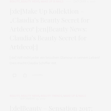
BEAUTY
,
BEAUTY NEWS
,
MAKE UP & NAILS
OKTOBER 2, 2017
[:de]Make Up Kollektion –
„Claudia’s Beauty Secret for
Artdeco“ [:en]Beauty News:
Claudia’s Beauty Secret for
Artdeco[:]
[:de] Will nicht jeder ein bisschen Glamour in seinem Leben?
Dies macht Claudia Schiffer mit…
0 SHARES
BEAUTY
,
BEAUTY NEWS
,
BEAUTY TRENDS
,
MAKE UP & NAILS
SEPTEMBER 25, 2017
[:de]Beauty – Sensation 2017: