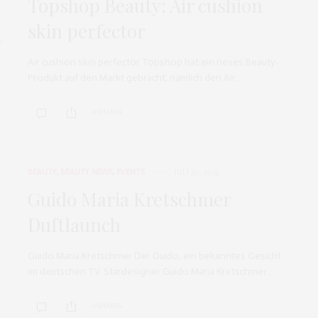
Topshop Beauty: Air cushion
skin perfector
Air cushion skin perfector Topshop hat ein neues Beauty-
Produkt auf den Markt gebracht, nämlich den Air…
0 SHARES
BEAUTY
,
BEAUTY NEWS
,
EVENTS
JULI 30, 2015
Guido Maria Kretschmer
Duftlaunch
Guido Maria Kretschmer Der Guido, ein bekanntes Gesicht
im deutschen TV. Stardesigner Guido Maria Kretschmer…
0 SHARES