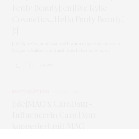
Fenty Beauty[:en]Bye Kylie
Cosmetics..Hello Fenty Beauty!
[:]
[:de] Kylie Cosmetics kann sich warm einpacken, denn die
Sängerin, Stilikone und auch Geschäftsfrau, Rihanna…
0 SHARES
BEAUTY
,
BEAUTY NEWS
JUNI 1, 2017
[:de]MAC x CaroDaur-
Influencerin Caro Daur
kooperiert mit MAC
Cosmetics[:]