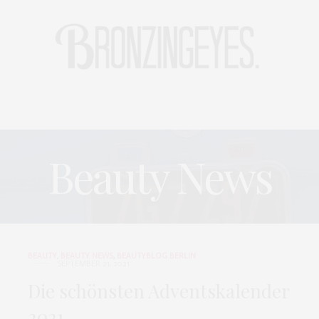
LIFE
HOT STORIES
REISEBLOG
MODEBLOG BERLIN
Beauty News
BEAUTY
,
BEAUTY NEWS
,
BEAUTYBLOG BERLIN
SEPTEMBER 21, 2021
Die schönsten Adventskalender
2021