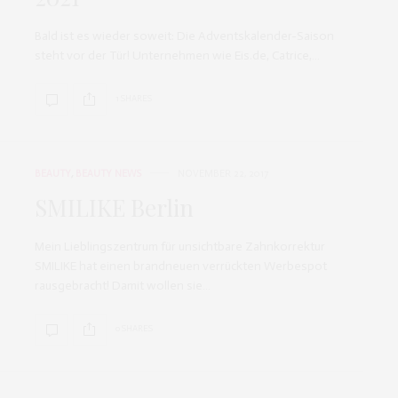
Bald ist es wieder soweit: Die Adventskalender-Saison
steht vor der Tür! Unternehmen wie Eis.de, Catrice,…
1 SHARES
BEAUTY
,
BEAUTY NEWS
NOVEMBER 22, 2017
SMILIKE Berlin
Mein Lieblingszentrum für unsichtbare Zahnkorrektur
SMILIKE hat einen brandneuen verrückten Werbespot
rausgebracht! Damit wollen sie…
0 SHARES