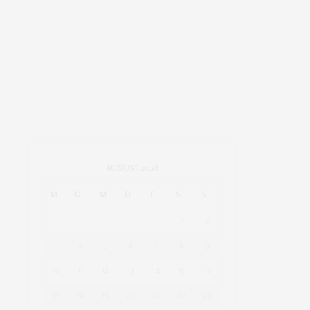
AUGUST 2026
M
D
M
D
F
S
S
1
2
3
4
5
6
7
8
9
10
11
12
13
14
15
16
17
18
19
20
21
22
23