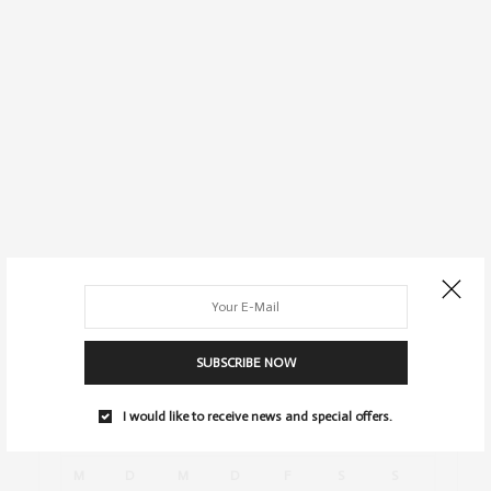
SUBSCRIBE NOW
I would like to receive news and special offers.
AUGUST 2026
M
D
M
D
F
S
S