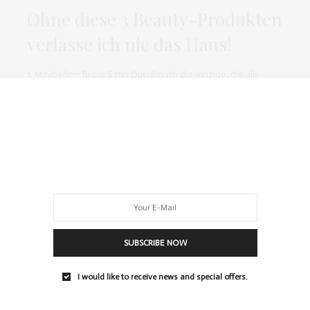
Ohne diese 3 Beauty-Produkten
verlasse ich nie das Haus!
1. Maybelline Brow Satin Duo Bin ich die einzige, die alle
Augenbrauenstifte verliert? Augenbrauenstifte sind…
0 SHARES
BEAUTY
,
BEAUTY TRENDS
,
MAKE UP & NAILS
NOVEMBER 7, 2015
Die schönsten Nagellackfarben
für den Herbst
SUBSCRIBE NOW
Wenn man mich nach den schönsten Nagellackfarben für
I would like to receive news and special offers.
den Herbst fragen würde, dann würde ich…