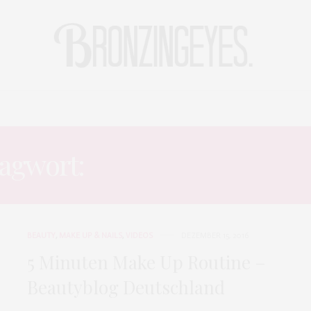
LIFE
HOT STORIES
REISEBLOG
MODEBLOG BERLIN
lagwort:
BEAUTYBLOG BE
BEAUTY
,
MAKE UP & NAILS
,
VIDEOS
DEZEMBER 15, 2016
5 Minuten Make Up Routine –
Beautyblog Deutschland