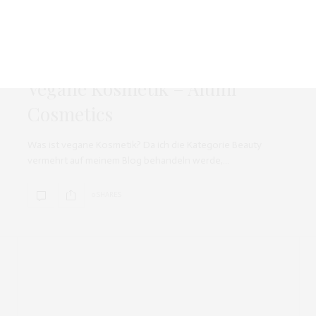
0 SHARES
BEAUTY
JUNI 9, 2015
Vegane Kosmetik – Alumi
Cosmetics
Was ist vegane Kosmetik? Da ich die Kategorie Beauty
vermehrt auf meinem Blog behandeln werde,…
0 SHARES