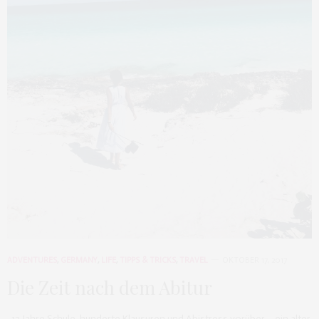
ADVENTURES
,
GERMANY
,
LIFE
,
TIPPS & TRICKS
,
TRAVEL
OKTOBER 17, 2017
Die Zeit nach dem Abitur
12 Jahre Schule, hunderte Klausuren und Abistress vorüber – ein alter