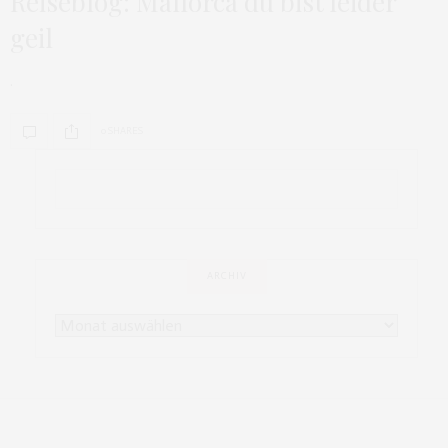
Reiseblog: Mallorca du bist leider
geil
.
0 SHARES
ARCHIV