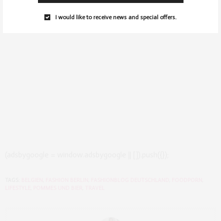
I would like to receive news and special offers.
(adsbygoogle = window.adsbygoogle || []).push({});
TAGS:
BELGIEN
,
FASHION BERLIN
,
FASHIONBLOG DEUTSCHLAND
,
FOODPORN
,
LIFESTYLE
,
POMMES UND BIER
,
TRAVEL