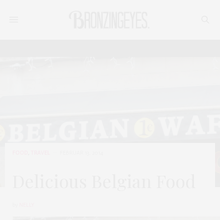
FOOD
,
TRAVEL
FEBRUAR 13, 2014
Delicious Belgian Food
by
NELLY