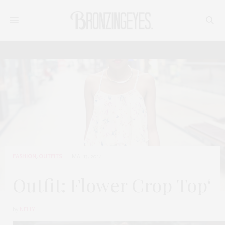
FASHION
,
OUTFITS
MAI 13, 2014
Outfit: Flower Crop Top‘
by
NELLY