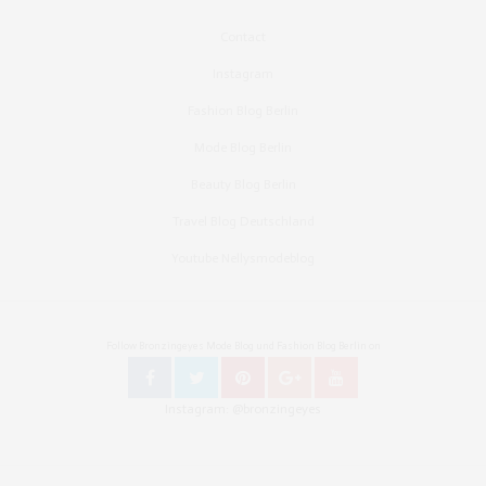
BELINDA BUTTERCUP
SAGT:
Contact
Wow! Du siehst toll aus *-*! Besonders dein Oberteil
gefällt mir!
Instagram
Liebste Grüße,
Belinda
Fashion Blog Berlin
http://www.fringe-buttercup.com
Mode Blog Berlin
MAI 13, 2014 UM 11:34 A.M. UHR
Beauty Blog Berlin
NELLY
SAGT:
Travel Blog Deutschland
Vielen Dank :)!
MAI 16, 2014 UM 11:02 P.M. UHR
Youtube Nellysmodeblog
Follow Bronzingeyes Mode Blog und Fashion Blog Berlin on
Instagram: @bronzingeyes