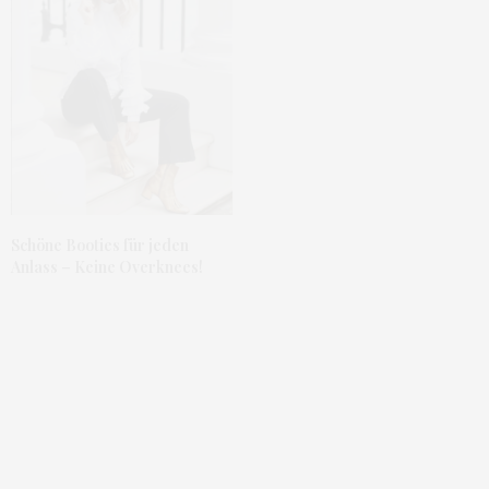
groetjes
freak in you
ps:hast du lust mit deinem look mitzumachen? alle info
´s findest du hier:
look of the month
MAI 14, 2014 UM 6:38 A.M. UHR
SU ND CHRIS
SAGT:
Wow, du siehst so toll aus!! Das Oberteil ist ein Traum!
Schöne Booties für jeden
Liebe Grüße Su
http://fashiontwinstinct.blogspot.de/
Anlass – Keine Overknees!
MAI 13, 2014 UM 8:22 P.M. UHR
ANONYM
SAGT:
hey wollte dich mal fragen warum du nie den namen des
shops hinschreibst sondern nur direct link
MAI 13, 2014 UM 5:57 P.M. UHR
NELLY
SAGT:
Hey Anonym, weil ich euch die Suche ersparen will :)!