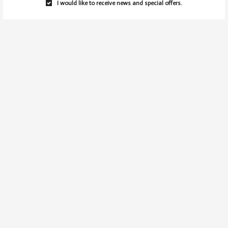
photos:
Emanuel
I would like to receive news and special offers.
GET THE LOOK: