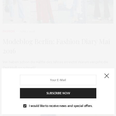
FASHION
JUNI 1, 2016
Modeblog Berlin: Fashion Diary Mai
2016
Wir haben schon die Hälfte des Jahres erreicht! Warum vergeht die
Zeit bloß so schnell?…
0 SHARES
SUBSCRIBE NOW
I would like to receive news and special offers.