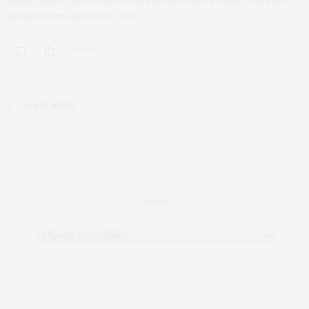
Meine Lieben, diesen Monat habe ich euch meine Liebe zu Streifen
gezeigt. Beim allerersten Look…
0 SHARES
OLDER POSTS
ARCHIV