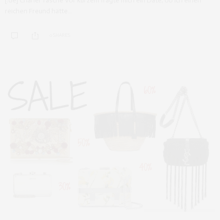
[:de] Chanel Tasche Vor kurzem fragte mich ein Date, ob ich einen
reichen Freund hätte…
0 SHARES