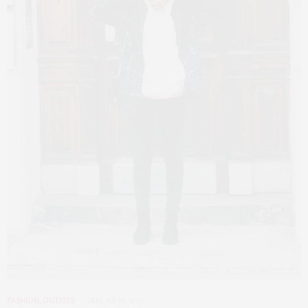
FASHION
,
OUTFITS
JANUAR 10, 2017