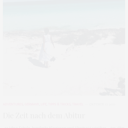
ADVENTURES
,
GERMANY
,
LIFE
,
TIPPS & TRICKS
,
TRAVEL
OKTOBER 17, 2017
Die Zeit nach dem Abitur
12 Jahre Schule, hunderte Klausuren und Abistress vorüber – ein alter