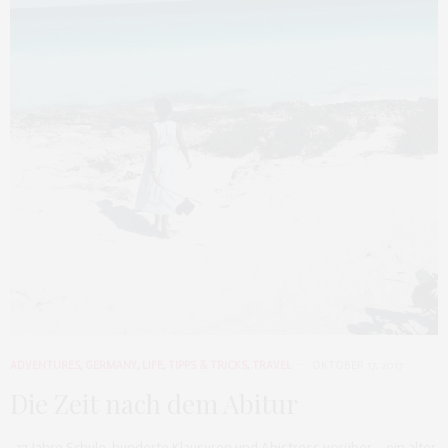
ADVENTURES
,
GERMANY
,
LIFE
,
TIPPS & TRICKS
,
TRAVEL
OKTOBER 17, 2017
Die Zeit nach dem Abitur
12 Jahre Schule, hunderte Klausuren und Abistress vorüber – ein alter