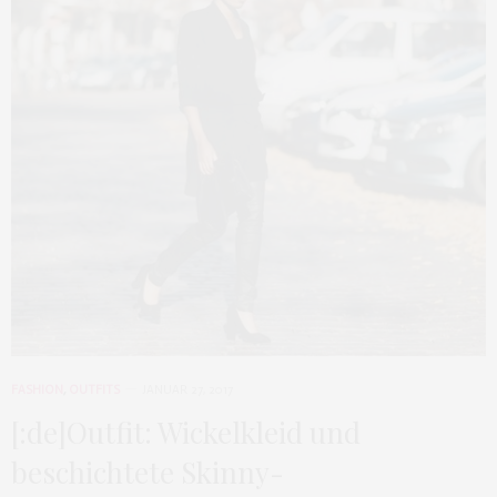
FASHION
,
OUTFITS
JANUAR 27, 2017
[:de]Outfit: Wickelkleid und
beschichtete Skinny-