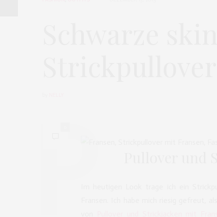
Schwarze ski
Strickpullove
by
NELLY
0
Pullover und 
Im heutigen Look trage ich ein Strick
Fransen. Ich habe mich riesig gefreut, al
von
Pullover und Strickjacken mit Fran