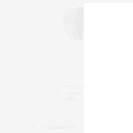
NELLY
FASHIONBLOG
SEIT 2012 BIN I
BRONZINGEYES V
MEHRMALS WÖCH
REISEN, HOTELS,
PREVIOUS ARTICLE
I AM NAOMI CAMPBELL YAMAMAY L
Edition
NO COMMENTS YET