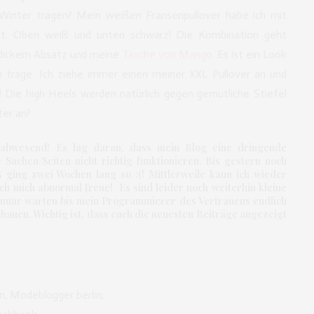
 Winter tragen? Mein weißen Fransenpullover habe ich mit
t. Oben weiß und unten schwarz! Die Kombination geht
 dickem Absatz und meine
Tasche von Mango
. Es ist ein Look
n trage. Ich ziehe immer einen meiner XXL Pullover an und
s! Die high Heels werden natürlich gegen gemütliche Stiefel
ter an?
 abwesend! Es lag daran, dass mein Blog eine dringende
Sachen/Seiten nicht richtig funktionieren. Bis gestern noch
s ging zwei Wochen lang so :(! Mittlerweile kann ich wieder
ch mich abnormal freue! Es sind leider noch weiterhin kleine
Januar warten bis mein Programmierer des Vertrauens endlich
hauen. Wichtig ist, dass euch die neuesten Beiträge angezeigt