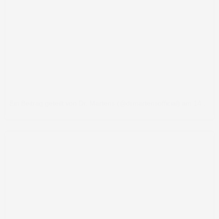
Ein Beitrag geteilt von Dr. Martens (@drmartensofficial)
am
14. Sep 2017 um 9:22 Uhr