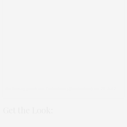
Ein Beitrag geteilt von Timberland (@timberland)
am
26. Jul 2017 um 5:25 Uhr
Get the Look: