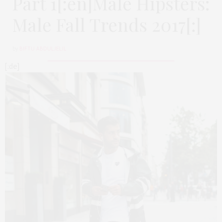
Part 1[:en]Male Hipsters:
Male Fall Trends 2017[:]
by
BIFTU ABDULJELIL
[:de]