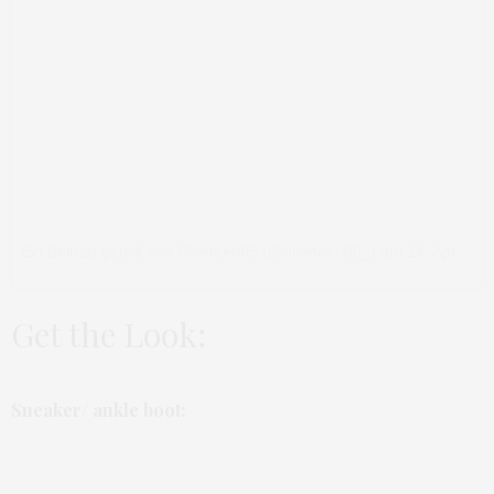
Ein Beitrag geteilt von Nineteen85 (@nineteen85_)
am
14. Apr 2016 um 12:12 Uhr
Get the Look:
Sneaker/ ankle boot: