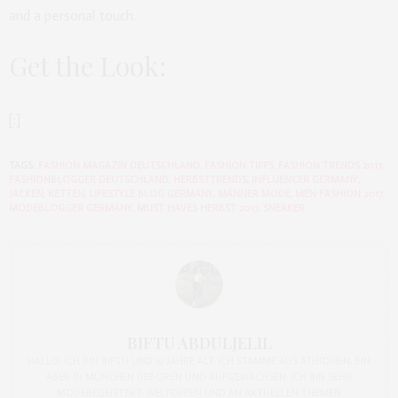
and a personal touch.
Get the Look:
[:]
TAGS:
FASHION MAGAZIN DEUTSCHLAND
,
FASHION TIPPS
,
FASHION TRENDS 2017
,
FASHIONBLOGGER DEUTSCHLAND
,
HERBSTTRENDS
,
INFLUENCER GERMANY
,
JACKEN
,
KETTEN
,
LIFESTYLE BLOG GERMANY
,
MÄNNER MODE
,
MEN FASHION 2017
,
MODEBLOGGER GERMANY
,
MUST HAVES HERBST 2017
,
SNEAKER
BIFTU ABDULJELIL
HALLO, ICH BIN BIFTU UND 19 JAHRE ALT. ICH STAMME AUS ÄTHIOPIEN, BIN
ABER IN MÜNCHEN GEBOREN UND AUFGEWACHSEN. ICH BIN SEHR
MODEBEGEISTERT, WELTOFFEN UND AN AKTUELLEN THEMEN