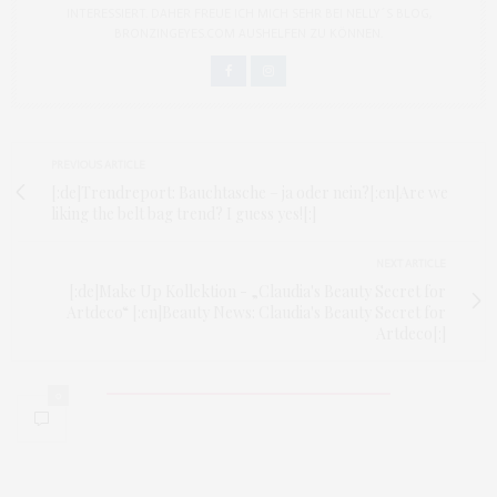
INTERESSIERT. DAHER FREUE ICH MICH SEHR BEI NELLY´S BLOG,
BRONZINGEYES.COM AUSHELFEN ZU KÖNNEN.
PREVIOUS ARTICLE
[:de]Trendreport: Bauchtasche – ja oder nein?[:en]Are we
liking the belt bag trend? I guess yes![:]
NEXT ARTICLE
[:de]Make Up Kollektion - „Claudia's Beauty Secret for
Artdeco“ [:en]Beauty News: Claudia's Beauty Secret for
Artdeco[:]
0