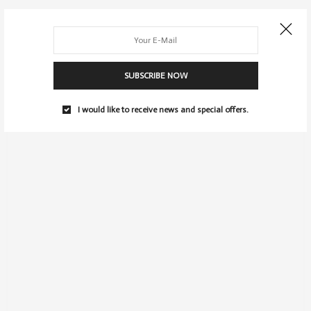
If its to early for the
puffer jacket
, you can go back to a long
autumn coat that looks good in colors such as
camel
and gray
tones. Plus, a coat is perfect for layering, as you can wear
SUBSCRIBE NOW
underneath, for example, a denim jacket. This does not only
look stylish, but also provides more warmth.
I would like to receive news and special offers.