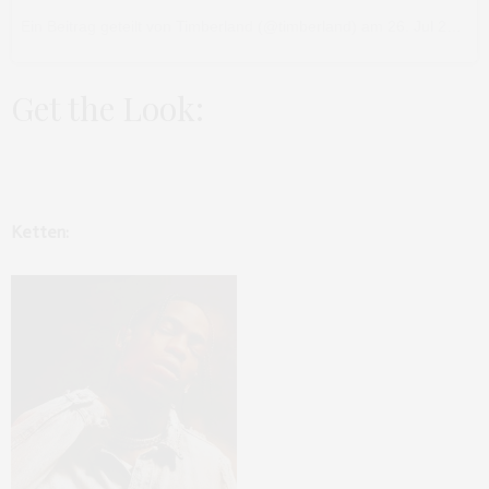
Ein Beitrag geteilt von Timberland (@timberland)
am
26. Jul 2017 um 5:25 Uhr
Get the Look:
Ketten: