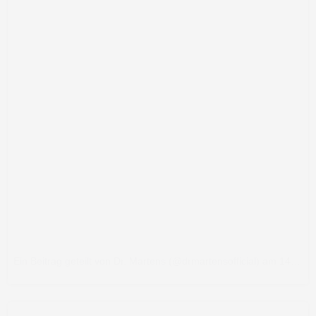
Ein Beitrag geteilt von Dr. Martens (@drmartensofficial)
am
14. Sep 2017 um 9:22 Uhr