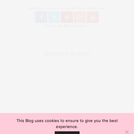
Follow Bronzingeyes Mode Blog und Fashion Blog Berlin on
Instagram: @bronzingeyes
This Blog uses cookies to ensure to give you the best
Copyright ©2015, Bronzingeyes, Fashion Blog Berlin. All Rights Reserved. // Mode Blog Berlin,
experience.
Beauty Blog Berlin, Lifestyleblog Berlin, Reiseblog Berlin, Influencer Germany, Blogazine,