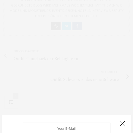
DEN BLOG BRONZINGEYES VERANTWORTLICH. DER VON MIR
GEGRÜNDETE BLOG WIRD MEHRMALS WÖCHENTLICH MIT THEMEN WIE
MODE UND MODETRENDS, EVENTS, REISEN, HOTELS, INTERVIEWS, BEAUTY
UND PERSÖNLICHEN THEMEN GEPFLEGT.
PREVIOUS ARTICLE
Outfit: Comeback der Schlaghosen
NEXT ARTICLE
Outfit: Schwarz ist das neue Schwarz
1
1 COMMENT