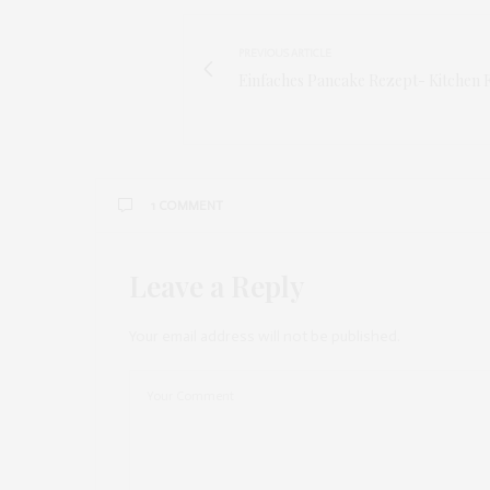
PREVIOUS ARTICLE
Einfaches Pancake Rezept- Kitchen 
1 COMMENT
Leave a Reply
MERRY CHERRY
SAGT:
Der 4.Look ist total schön 🙂
Liebe grüüße 🙂
Your email address will not be published.
JUNI 2, 2014 UM 11:42 A.M. UHR