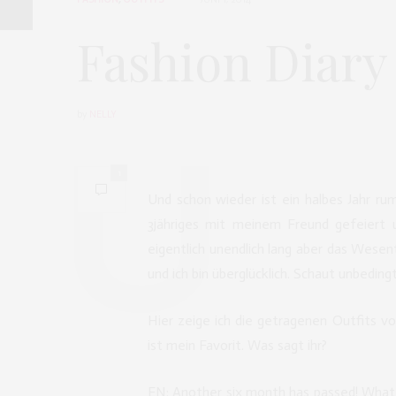
Fashion Diary
by
NELLY
1
Und schon wieder ist ein halbes Jahr rum
3jähriges mit meinem Freund gefeiert u
eigentlich unendlich lang aber das Wesent
und ich bin überglücklich. Schaut unbeding
Hier zeige ich die getragenen Outfits v
ist mein Favorit. Was sagt ihr?
EN: Another six month has passed! What h