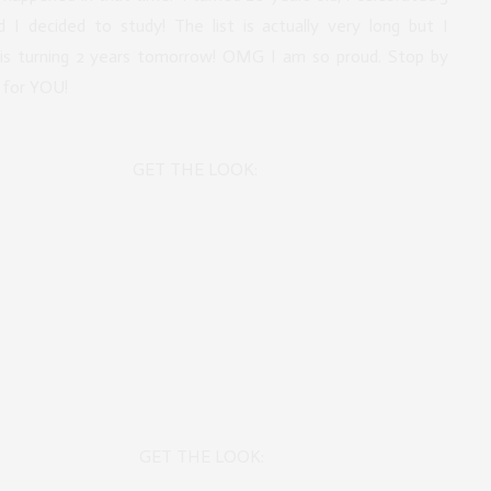
 I decided to study! The list is actually very long but I
 is turning 2 years tomorrow! OMG I am so proud. Stop by
e for YOU!
THE LOOK:
THE LOOK: