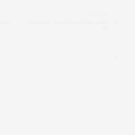
NEXT ARTICLE
Friday
Gewinnspiel - Mein Blog wird heute 2 Jahre
alt!