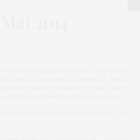
 Mai 2014
! Was ist in dieser Zeit passiert? Ich bin 20 geworden, hab
nd ich habe mich entschieden zu studieren! Die Liste ist
liche habe ich genannt :)! Morgen wird mein Blog 2 Jahre alt
t vorbei, denn ich habe eine kleine Überraschung für euch.
om Monat Mai. Mir gefallen alle Outfits sehr gut aber Nr. 3
appened in that time? I turned 20 years old, I celebrated 3