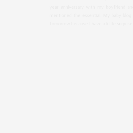
year anniversary with my boyfriend and
mentioned the essential. My baby blog
tomorrow because I have a little surpris
GET 
GET 