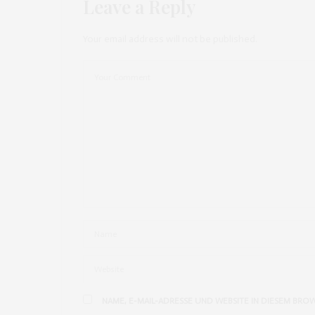
Leave a Reply
LISA
SAGT:
Das sind alles wirklich super toller Highlights 
Ganz liebe Grüße Lisa <3
Your email address will not be published.
http://hellobeautifulstyle.blogspot.de/
https://www.youtube.com/channel/UCPoU_
JANUAR 9, 2016 UM 4:33 P.M. UHR
NAME, E-MAIL-ADRESSE UND WEBSITE IN DIESEM BRO