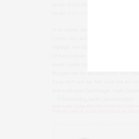
würde. Er hat mich so ausgelacht und mei
bei der
AIDS-Gala
da und Manuel Neuer we
Ja ihr Lieben, das wars mit meinem Rück
Events und Leuten die ich getroffen hab
Highlight wie für manche anderen Fashio
Ich hatte dieses Jahr auch keine Kooper
würde. Leider konnten sich keine Reise
Bloggen und der Austausch mit euch mac
freue mich auf das Jahr 2016 und auf n
eventuell neue Gastblogger, mehr Gewin
TAGS:
AUMA OBAMA
,
BERLINER FASHIONBLOGGER
,
F
ROWLAND
,
MANUEL NEUER
,
MODE BERLIN
,
MODEBLOG