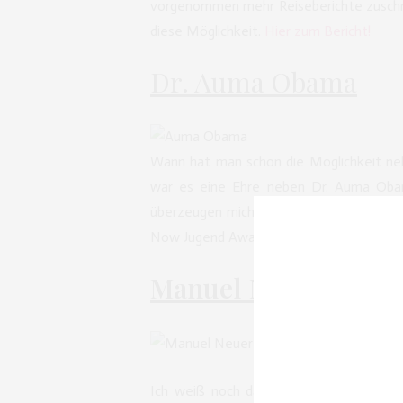
vorgenommen mehr Reiseberichte zuschr
diese Möglichkeit.
Hier zum Bericht!
Dr. Auma Obama
Wann hat man schon die Möglichkeit ne
war es eine Ehre neben Dr. Auma Obam
überzeugen mich und sie ist für mich die
Now Jugend Awards im Friedrichstadt-Pala
Manuel
Neuer
bei de
Ich weiß noch damals, wie ich zu mein