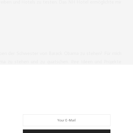
eiben und Hotels zu testen. Das NH Hotel ermöglichte mir
ben der Schwester von Barack Obama zu stehen? Für mich
a zu stehen und zu quatschen. Ihre Ideen und Projekte
 Power Frau des Jahres!
Hier
gelangt ihr zum Bericht des Act
st Berlin.
r AIDS-Gala
em Ex-Freund meinte, dass ich
Manuel Neuer
mal treffen