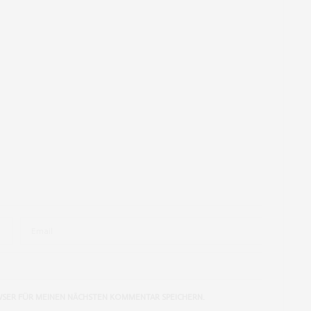
und die Bilder sehen alle so toll aus.
ebFxQsjhAwy8bjlPiA
WSER FÜR MEINEN NÄCHSTEN KOMMENTAR SPEICHERN.