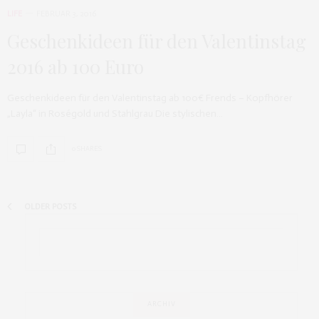
LIFE
FEBRUAR 3, 2016
Geschenkideen für den Valentinstag
2016 ab 100 Euro
Geschenkideen für den Valentinstag ab 100€ Frends – Kopfhörer
„Layla“ in Roségold und Stahlgrau Die stylischen…
0 SHARES
OLDER POSTS
ARCHIV