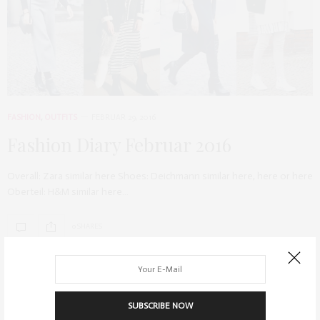
FASHION
,
OUTFITS
FEBRUAR 29, 2016
Fashion Diary Februar 2016
Overall: Zara similar here Shoes: Deichmann similar here, here or here
Oberteil: H&M similar here…
0 SHARES
SUBSCRIBE NOW