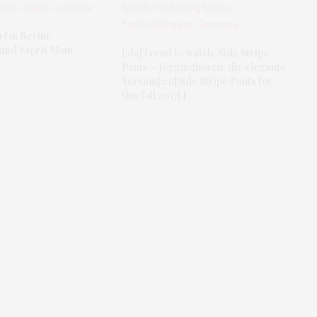
l in Berlin:
und Esprit Mom
[:de]Trend to watch: Side Stripe
Pants – Jogginghosen, die elegante
Version[:en]Side Stripe Pants for
this fall 2017[:]