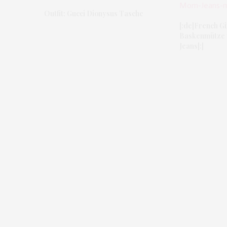
Outfit: Gucci Dionysus Tasche
[:de]French Gir
Baskenmütze 
Jeans[:]