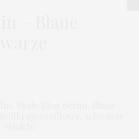
in – Blaue
hwarze