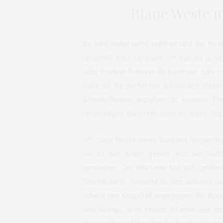
Blaue Weste 
Es wird leider nicht wärmer und die Not
langweilt mich langsam. Ich hab es ja v
oder knallige Pullover im Kontrast zum tr
habe ich die perfekten schwarzen Overk
Strumpfhosen anziehen zu können. End
langweiligen Bürolook, denn ich jeden Tag 
Ich trage heute einen braunen, langärml
bis zu den Knien gehen. Auf der Su
geworden. Die Warterei hat sich gelohnt
Stiefel auch! Passend zu den Schuhen ha
schwarzen Kunstfell angezogen. Als Acc
von Mango nicht fehlen. Ebenso wie eine