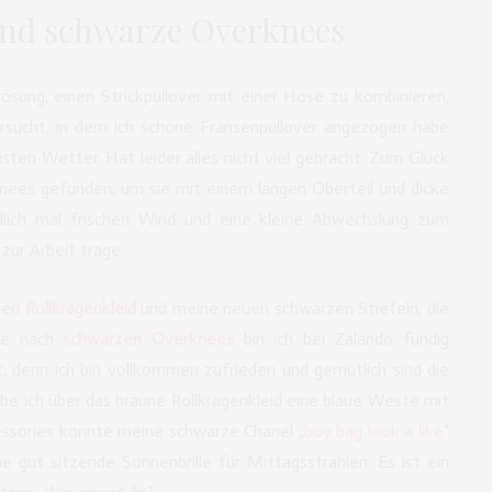
und schwarze Overknees
lösung, einen Strickpullover mit einer Hose zu kombinieren,
ersucht, in dem ich schöne Fransenpullover angezogen habe
isten Wetter. Hat leider alles nicht viel gebracht. Zum Glück
nees gefunden, um sie mit einem langen Oberteil und dicke
lich mal frischen Wind und eine kleine Abwechslung zum
zur Arbeit trage.
igen
Rollkragenkleid
und meine neuen schwarzen Stiefeln, die
che nach
schwarzen Overknees
bin ich bei Zalando fündig
, denn ich bin vollkommen zufrieden und gemütlich sind die
be ich über das braune Rollkragenkleid eine blaue Weste mit
essories konnte meine schwarze Chanel „
boy bag look a like
“
 gut sitzende Sonnenbrille für Mittagsstrahlen. Es ist ein