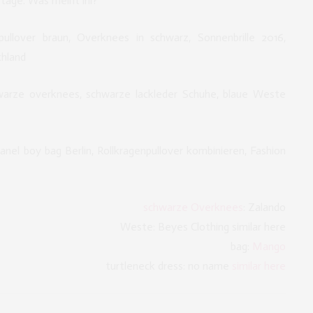
rtage. Was meint ihr?
schwarze Overknees
: Zalando
Weste: Beyes Clothing similar here
bag:
Mango
turtleneck dress: no name
similar here