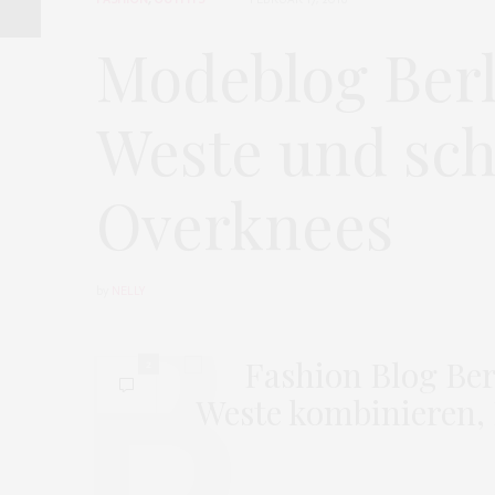
Modeblog Berl
Weste und sc
Overknees
by
NELLY
2