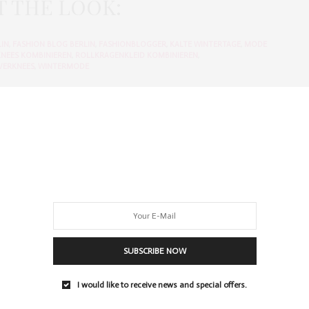
T THE LOOK:
LIN
,
FASHION BLOG BERLIN
,
FASHIONBLOGGER
,
KALTE WINTERTAGE
,
MODE
NEES KOMBINIEREN
,
ROLLKRAGENKLEID KOMBINIEREN
,
VERKNEES
,
WINTERMODE
GER AUS BERLIN, EDITOR
CH ALS MODEBLOGGERIN UND LIFESTYLE-BLOGGERIN FÜR DEN BLOG
ERANTWORTLICH. DER VON MIR GEGRÜNDETE BLOG WIRD
ENTLICH MIT THEMEN WIE MODE UND MODETRENDS, EVENTS,
 INTERVIEWS, BEAUTY UND PERSÖNLICHEN THEMEN GEPFLEGT.
SUBSCRIBE NOW
I would like to receive news and special offers.