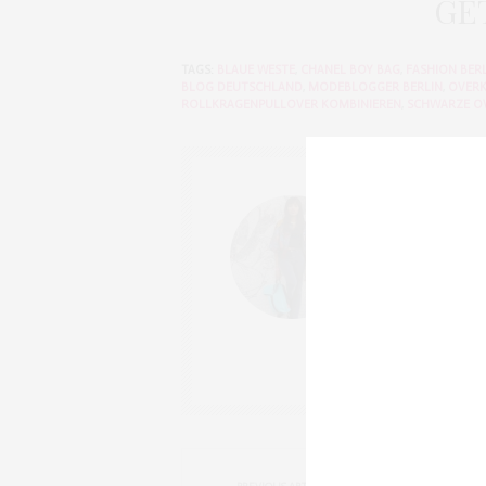
GE
TAGS:
BLAUE WESTE
,
CHANEL BOY BAG
,
FASHION BER
BLOG DEUTSCHLAND
,
MODEBLOGGER BERLIN
,
OVERK
ROLLKRAGENPULLOVER KOMBINIEREN
,
SCHWARZE O
NELLY
FASHIONBLOG
SEIT 2012 BIN I
BRONZINGEYES V
MEHRMALS WÖCH
REISEN, HOTELS,