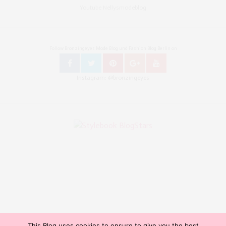
Youtube Nellysmodeblog
Follow Bronzingeyes Mode Blog und Fashion Blog Berlin on
Instagram: @bronzingeyes
This Blog uses cookies to ensure to give you the best