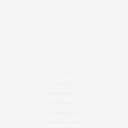
DAYDREAMER
SAGT:
I <3 Bonnie
my blog –>
http://daydreamerdaydreamer.blogspot.de/
JULI 27, 2012 UM 6:55 P.M. UHR
-S-
SAGT:
Ja, der Shop ist schon online!
Tolle Sachen & tolle Fotos.
xoxo
beautiful-pieces.blogspot.com
Contact
JULI 27, 2012 UM 6:06 P.M. UHR
Instagram
Fashion Blog Berlin
Mode Blog Berlin
Beauty Blog Berlin
Travel Blog Deutschland