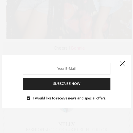
Cheers !
Bonnie
TAGS:
BONNIE STRANGE
,
EVENTS
,
THE SHITSHOP BERLIN
SUBSCRIBE NOW
I would like to receive news and special offers.
NELLY
FASHIONBLOGGER AUS BERLIN, EDITOR