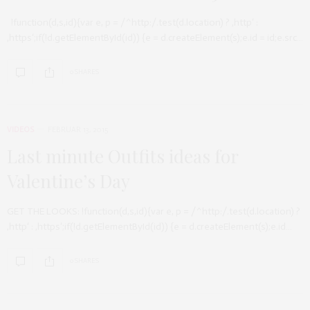
!function(d,s,id){var e, p = /^http:/.test(d.location) ? ‚http‘ :
‚https‘;if(!d.getElementById(id)) {e = d.createElement(s);e.id = id;e.src…
0 SHARES
VIDEOS
FEBRUAR 13, 2015
Last minute Outfits ideas for
Valentine’s Day
GET THE LOOKS: !function(d,s,id){var e, p = /^http:/.test(d.location) ?
‚http‘ : ‚https‘;if(!d.getElementById(id)) {e = d.createElement(s);e.id…
0 SHARES