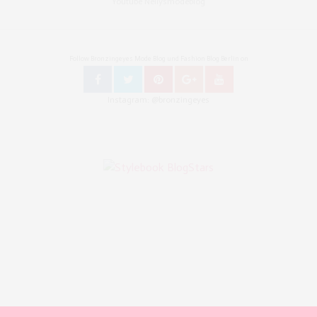
Youtube Nellysmodeblog
Follow Bronzingeyes Mode Blog und Fashion Blog Berlin on
Instagram: @bronzingeyes