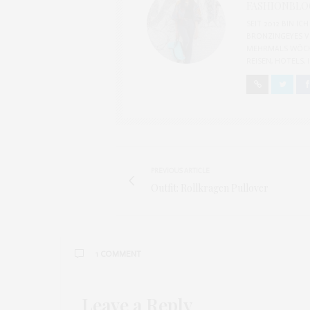
FASHIONBLOG
SEIT 2012 BIN I
BRONZINGEYES V
MEHRMALS WÖCH
REISEN, HOTELS,
PREVIOUS ARTICLE
Outfit: Rollkragen Pullover
1 COMMENT
Leave a Reply
MARIA
SAGT: