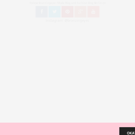
Follow Bronzingeyes Mode Blog und Fashion Blog Berlin on
Instagram: @bronzingeyes
erlin. All Rights Reserved. // Mode Blog Berlin, Beauty Blog Berlin, Lifestyleblog Berlin, Reiseblog Be
OKA