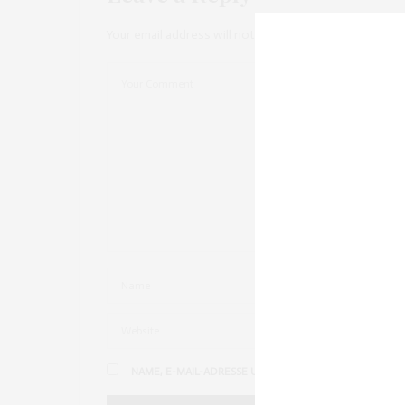
Eine tolle Zusammenstellung! 🙂
Du kannst übrigens gerade auf unserem Blog
Your email address will not be published.
gewinnen
. Schau doch mal vorbei, um zu erf
Liebe Grüße,
Maria von fashion-inspires.me
APRIL 7, 2015 UM 1:56 P.M. UHR
NAME, E-MAIL-ADRESSE UND WEBSITE IN DIESEM BRO