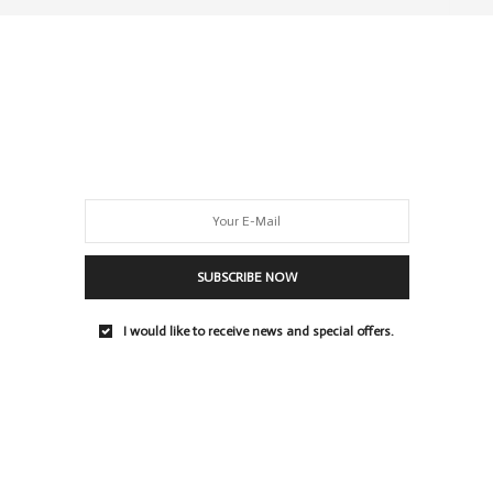
 einen
Gutschein über 120€ für den Online Shop Trendfabrik
ahren, wie du gewinnen kannst!
SUBSCRIBE NOW
I would like to receive news and special offers.
WSER FÜR MEINEN NÄCHSTEN KOMMENTAR SPEICHERN.