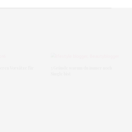
eren Vorsätze für
5 Gründe warum du immer noch
Single bist