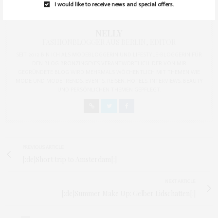
I would like to receive news and special offers.
NELLY
FASHIONBLOGGER AUS BERLIN, EDITOR
SEIT 2012 BIN ICH ALS MODEBLOGGERIN UND LIFESTYLE-BLOGGERIN FÜR
DEN BLOG BRONZINGEYES VERANTWORTLICH. DER VON MIR
GEGRÜNDETE BLOG WIRD MEHRMALS WÖCHENTLICH MIT THEMEN WIE
MODE UND MODETRENDS, EVENTS, REISEN, HOTELS, INTERVIEWS, BEAUTY
UND PERSÖNLICHEN THEMEN GEPFLEGT.
PREVIOUS ARTICLE
[:de]Short trip to Amsterdam[:]
NEXT ARTICLE
[:de]Summer Make Up: Gelber Lidschatten[:]