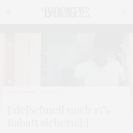
ANZEIGE
,
OUTFITS
JULI 31, 2017
[:de]Schnell noch 15%
Rabatt sichern![:]