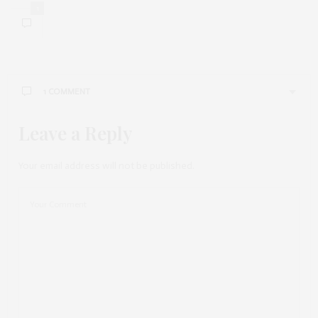
1
1 COMMENT
Leave a Reply
ANDYSPARKLES
SAGT:
Sieht wunderschön aus, ganz toll!
AUGUST 15, 2014 UM 3:05 P.M. UHR
Your email address will not be published.