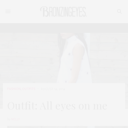
FASHION
,
OUTFITS
AUGUST 14, 2014
Outfit: All eyes on me
by
NELLY