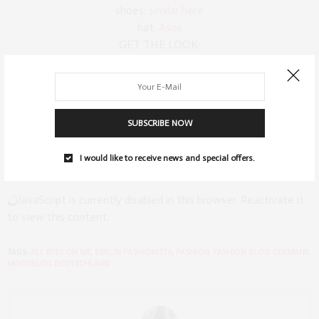
shoes:
similar here
hat:
Asos
GET THE LOOK:
!function(d,s,id){var e, p = /^http:/.test(d.location) ? ‚http‘ :
‚https‘;if(!d.getElementById(id)) {e = d.createElement(s);e.id =
id;e.src = p + ‚://‘ + ‚widgets.rewardstyle.com‘ +
SUBSCRIBE NOW
‚/js/shopthepost.js‘;d.body.appendChild(e);}if(typeof
window.__stp === ‚object‘) if(d.readyState === ‚complete‘)
I would like to receive news and special offers.
{window.__stp.init();}}(document, ’script‘, ’shopthepost-script‘);
JavaScript is currently disabled in this browser. Reactivate it
to view this content.
TAGS:
ALL EYES ON ME
,
BERLIN FASHIONISTA
,
FASHION
,
FASHION BLOG GERMANY
,
MODEBLOG DEUTSCHLAND