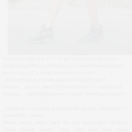
!function(d,s,id){var e, p = /^http:/.test(d.location) ? ‚http‘ :
‚https‘;if(!d.getElementById(id)) {e = d.createElement(s);e.id =
id;e.src = p + ‚://‘ + ‚widgets.rewardstyle.com‘ +
‚/js/shopthepost.js‘;d.body.appendChild(e);}if(typeof
window.__stp === ‚object‘) if(d.readyState === ‚complete‘)
{window.__stp.init();}}(document, ’script‘, ’shopthepost-script‘);
JavaScript is currently disabled in this browser. Reactivate it
to view this content.
Meine Lieben, vielen Dank für euer großartiges Feedback!
Danke Danke Danke! Freut mich sehr, dass meine