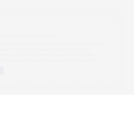
S
GER AUS BERLIN, EDITOR
CH ALS MODEBLOGGERIN UND LIFESTYLE-BLOGGERIN FÜR DEN BLOG
ERANTWORTLICH. DER VON MIR GEGRÜNDETE BLOG WIRD
ENTLICH MIT THEMEN WIE MODE UND MODETRENDS, EVENTS,
 INTERVIEWS, BEAUTY UND PERSÖNLICHEN THEMEN GEPFLEGT.
NEXT ARTICLE
Duo color blazer