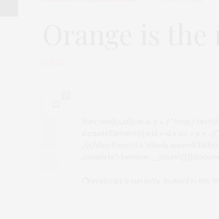
Orange is the
by
NELLY
0
!function(d,s,id){var e, p = /^http:/.test(d.
d.createElement(s);e.id = id;e.src = p + ‚:
‚/js/shopthepost.js‘;d.body.appendChild(e
‚complete‘) {window.__stp.init();}}(documen
JavaScript is currently disabled in this 