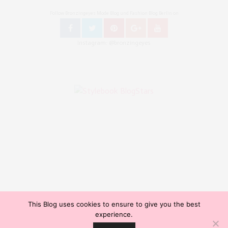
Follow Bronzingeyes Mode Blog und Fashion Blog Berlin on
Instagram: @bronzingeyes
This Blog uses cookies to ensure to give you the best
Copyright ©2015, Bronzingeyes, Fashion Blog Berlin. All Rights Reserved. // Mode Blog Berlin,
experience.
Beauty Blog Berlin, Lifestyleblog Berlin, Reiseblog Berlin, Influencer Germany, Blogazine,
Our site uses cookies. Learn more about our use of cookies:
Cookie Policy