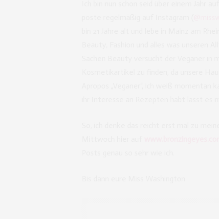
Ich bin nun schon seid über einem Jahr au
poste regelmäßig auf Instagram (
@missw
bin 21 Jahre alt und lebe in Mainz am Rhei
Beauty, Fashion und alles was unseren All
Sachen Beauty versucht der Veganer in m
Kosmetikartikel zu finden, da unsere Hau
Apropos „Veganer“, ich weiß momentan kan
ihr Interesse an Rezepten habt lasst es m
So, ich denke das reicht erst mal zu mein
Mittwoch hier auf
www.bronzingeyes.co
Posts genau so sehr wie ich.
Bis dann eure Miss Washington