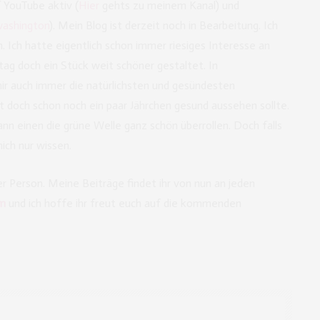
f YouTube aktiv (
Hier
gehts zu meinem Kanal) und
ashington
). Mein Blog ist derzeit noch in Bearbeitung. Ich
n. Ich hatte eigentlich schon immer riesiges Interesse an
tag doch ein Stück weit schöner gestaltet. In
ir auch immer die natürlichsten und gesündesten
t doch schon noch ein paar Jährchen gesund aussehen sollte.
n einen die grüne Welle ganz schön überrollen. Doch falls
ich nur wissen.
er Person. Meine Beiträge findet ihr von nun an jeden
m
und ich hoffe ihr freut euch auf die kommenden