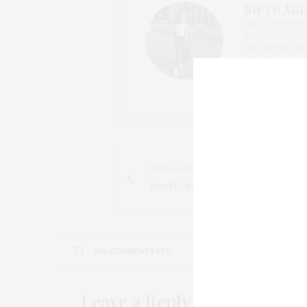
BIFTU ABD
HALLO, ICH BIN B
MÜNCHEN GEBORE
WELTOFFEN UND 
BEI NELLY´S BL
PREVIOUS ARTICLE
Need to know: Kehlani Parrish
NO COMMENTS YET
Leave a Reply