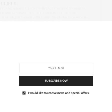
ULJELIL
IFTU UND 19 JAHRE ALT. ICH STAMME AUS ÄTHIOPIEN, BIN ABER IN
N UND AUFGEWACHSEN. ICH BIN SEHR MODEBEGEISTERT,
AN AKTUELLEN THEMEN INTERESSIERT. DAHER FREUE ICH MICH SEHR
OG, BRONZINGEYES.COM AUSHELFEN ZU KÖNNEN.
NEXT ARTICLE
Fashion Diary Oktober 2015
SUBSCRIBE NOW
I would like to receive news and special offers.