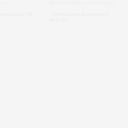
eren Vorsätze für
5 Gründe warum du immer noch
Single bist