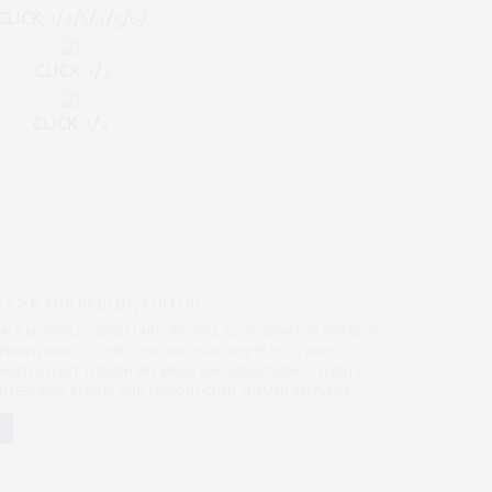
CLICK:
1
/
2
/
3
/
4
/
5
/
6
/
CLICK:
1
/
2
CLICK:
1
/
2
GER AUS BERLIN, EDITOR
CH ALS MODEBLOGGERIN UND LIFESTYLE-BLOGGERIN FÜR DEN BLOG
ERANTWORTLICH. DER VON MIR GEGRÜNDETE BLOG WIRD
ENTLICH MIT THEMEN WIE MODE UND MODETRENDS, EVENTS,
 INTERVIEWS, BEAUTY UND PERSÖNLICHEN THEMEN GEPFLEGT.