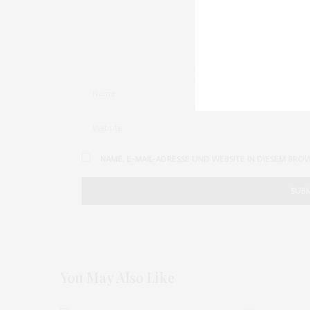
NAME, E-MAIL-ADRESSE UND WEBSITE IN DIESEM BRO
You May Also Like