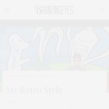
FASHION
,
OUTFITS
DEZEMBER 8, 2012
My Retro Style
by
NELLY