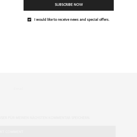
SUBSCRIBE NOW
I would like to receive news and special offers.
chwarze Tasche auf dem 1.Bild ist ja toll!
WSER FÜR MEINEN NÄCHSTEN KOMMENTAR SPEICHERN.