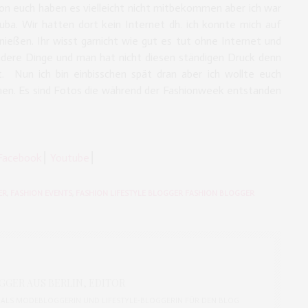
von euch haben es vielleicht nicht mitbekommen aber ich war
ba. Wir hatten dort kein Internet dh. ich konnte mich auf
nießen. Ihr wisst garnicht wie gut es tut ohne Internet und
dere Dinge und man hat nicht diesen ständigen Druck denn
. Nun ich bin einbisschen spät dran aber ich wollte euch
hen. Es sind Fotos die während der Fashionweek entstanden
acebook
⎮
Youtube
⎮
ER
,
FASHION EVENTS
,
FASHION LIFESTYLE BLOGGER FASHION BLOGGER
GER AUS BERLIN, EDITOR
CH ALS MODEBLOGGERIN UND LIFESTYLE-BLOGGERIN FÜR DEN BLOG