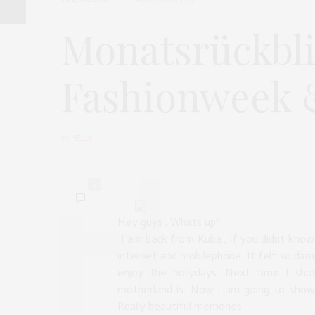
Monatsrückblic
Fashionweek 
by
NELLY
2
Hey guys , Whats up?
I am back from Kuba , if you didnt know
internet and mobilephone. It felt so da
enjoy the hollydays. Next time I s
motherland is. Now l am going to show
Really beautiful memories.