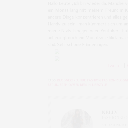
Hallo Leute , ich bin wieder da. Manche 
ein Monat lang mit meinem Freund in Ku
andere Dinge konzentrieren und alles ge
Handy zu sein.. man kümmert sich um an
man z.B als blogger oder Youtuber hat
unbedingt noch ein Monatsrückblick mac
sind. Sehr schöne Erinnerungen.
Twitter
⎮
F
TAGS:
BLOGGERFREUNDE
,
FASHION
,
FASHION BLOGG
BERLIN
,
FASHIOWEEK BERLIN
,
LIFESTYLE
NELLY
FASHIONBLOG
SEIT 2012 BIN I