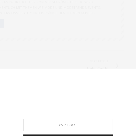
ERANTWORTLICH. DER VON MIR GEGRÜNDETE BLOG WIRD
ENTLICH MIT THEMEN WIE MODE UND MODETRENDS, EVENTS,
 INTERVIEWS, BEAUTY UND PERSÖNLICHEN THEMEN GEPFLEGT.
NEXT ARTICLE
Kuba Outfit