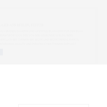
GER AUS BERLIN, EDITOR
CH ALS MODEBLOGGERIN UND LIFESTYLE-BLOGGERIN FÜR DEN BLOG
ERANTWORTLICH. DER VON MIR GEGRÜNDETE BLOG WIRD
ENTLICH MIT THEMEN WIE MODE UND MODETRENDS, EVENTS,
 INTERVIEWS, BEAUTY UND PERSÖNLICHEN THEMEN GEPFLEGT.
NEXT ARTICLE
Palazzo pants und weiße Spitzenbluse
m Glück
kombinieren