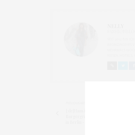
NELLY
FASHIONBLOG
SEIT 2012 BIN I
BRONZINGEYES V
MEHRMALS WÖCH
REISEN, HOTELS,
PREVIOUS ARTICLE
[:de]Hans im Glück Berlin -
Burgergrill[:en]Do you know Hans i
in Berlin - Grilled Burger House[:]