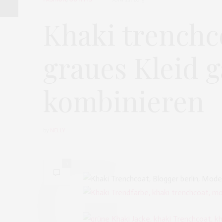
Khaki trenchc
graues Kleid g
kombinieren
by
NELLY
1