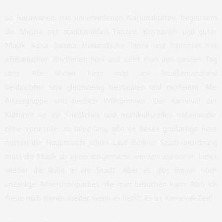
62 Karawanen, mit verschiedenen Nationalitäten, begeistern
die Meute mit traditionellen Tänzen, Kostümen und guter
Musik. Salsa, Samba, thailändische Tänze und Trommler mit
afrikanischen Rhythmen hört und sieht man den ganzen Tag
über. Alle Shows kann man am Straßenrandrand
beobachten und gleichzeitig bestaunen und mitfeiern. Alle
Altersgruppe sind herzlich Willkommen. Der Karneval der
Kulturen ist ein friedliches und multikulturelles miteinander
ohne Vorurteile. 20 Jahre lang, gibt es dieses großartige Fest
mitten der Hauptstadt schon. Laut Berliner Stadtverordnung
muss die Musik ab 23:00 ausgemacht werden und somit kehrt
wieder die Ruhe in die Stadt. Aber es gibt immer noch
unzählige Aftershowparties, die man besuchen kann. Also ich
freue mich immer wieder, wenn es heißt: Es ist Karneval-Zeit!