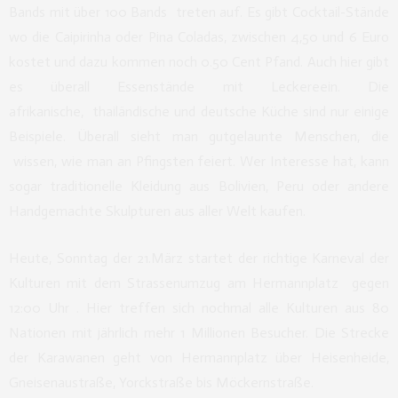
Bands mit über 100 Bands treten auf. Es gibt Cocktail-Stände
wo die Caipirinha oder Pina Coladas, zwischen 4,50 und 6 Euro
kostet und dazu kommen noch 0.50 Cent Pfand. Auch hier gibt
es überall Essenstände mit Leckereein. Die
afrikanische, thailändische und deutsche Küche sind nur einige
Beispiele. Überall sieht man gutgelaunte Menschen, die
wissen, wie man an Pfingsten feiert. Wer Interesse hat, kann
sogar traditionelle Kleidung aus Bolivien, Peru oder andere
Handgemachte Skulpturen aus aller Welt kaufen.
Heute, Sonntag der 21.März startet der richtige Karneval der
Kulturen mit dem Strassenumzug am Hermannplatz gegen
12:00 Uhr . Hier treffen sich nochmal alle Kulturen aus 80
Nationen mit jährlich mehr 1 Millionen Besucher. Die Strecke
der Karawanen geht von Hermannplatz über Heisenheide,
Gneisenaustraße, Yorckstraße bis Möckernstraße.