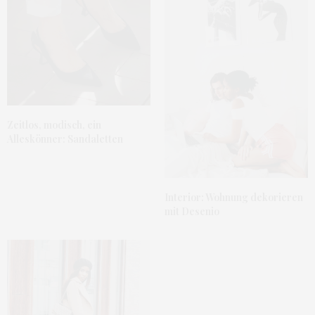
Liebe Grüße
linesliebstes.blogspot.com
FEBRUAR 24, 2015 UM 6:46 P.M. UHR
FLO
SAGT:
Schön, dass du wieder deinen eigenen Blog hast. Ich bin
der Meinung, dass solche Zusammenarbeiten immer
schwierig sind, man ist da doch irgendwie gebunden.
Zeitlos, modisch, ein
Dein Outfit mag ich sehr, besonders diese pastelligen
Alleskönner: Sandaletten
Töne sehen toll an dir aus
FEBRUAR 24, 2015 UM 12:28 P.M. UHR
NELLY
SAGT:
Interior: Wohnung dekorieren
Danke Flo!
mit Desenio
LG
FEBRUAR 24, 2015 UM 12:48 P.M. UHR