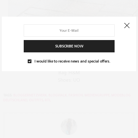
PS. Vielen lieben Dank an Björn von
Kleidung.com
für das
Sponsoring meiner Domain.
SUBSCRIBE NOW
GET THE LOOK:
Coat:
Missguided
I would like to receive news and special offers.
pants:
Missguided
Bag: H&M
Shoes: UO
TAGS:
BLOGGERNETZWERK
,
BLOGWALK
,
FASHION
,
MEDIENGRUPPE
,
MODEBLOG
DEUTSCHLAND
,
OUTFITS
,
RTL