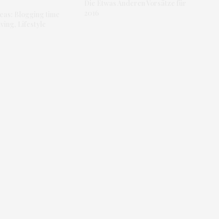
Die Etwas Anderen Vorsätze für
2016
deas: Blogging time
ving, Lifestyle