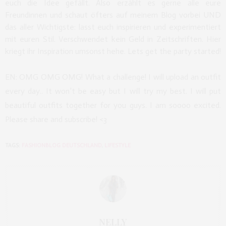
euch die Idee gefällt. Also erzählt es gerne alle eure
Freundinnen und schaut öfters auf meinem Blog vorbei UND
das aller Wichtigste: lasst euch inspirieren und experimentiert
mit euren Stil. Verschwendet kein Geld in Zeitschriften. Hier
kriegt ihr Inspiration umsonst hehe. Lets get the party started!
EN: OMG OMG OMG! What a challenge! I will upload an outfit
every day.. It won’t be easy but I will try my best. I will put
beautiful outfits together for you guys. I am soooo excited.
Please share and subscribe! <3
TAGS:
FASHIONBLOG DEUTSCHLAND
,
LIFESTYLE
NELLY