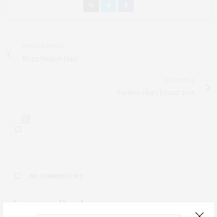
PREVIOUS ARTICLE
Mega fashion Haul
NEXT ARTICLE
Fashion Diary Januar 2015
0
NO COMMENTS YET
Leave a Reply