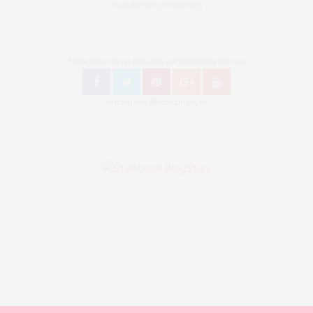
Youtube Nellysmodeblog
Follow Bronzingeyes Mode Blog und Fashion Blog Berlin on
Instagram: @bronzingeyes