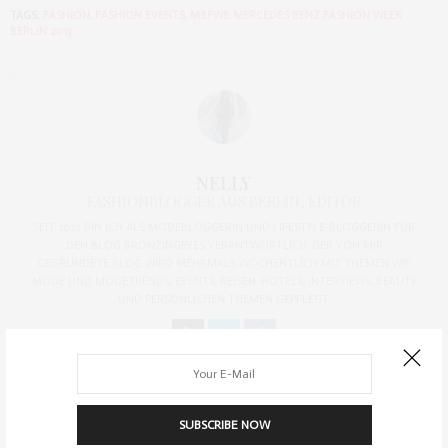
TAGS:
FASHION
,
FASHION EVENTS
,
MBFWB MERCEDES BENZ FASHION WEEK
BERLIN 2013
NELLY
FASHIONBLOGGER AUS BERLIN, EDITOR
SEIT 2012 BIN ICH ALS MODEBLOGGERIN UND LIFESTYLE-BLOGGERIN FÜR
DEN BLOG BRONZINGEYES VERANTWORTLICH. DER VON MIR
GEGRÜNDETE BLOG WIRD MEHRMALS WÖCHENTLICH MIT THEMEN WIE
MODE UND MODETRENDS, EVENTS, REISEN, HOTELS, INTERVIEWS, BEAUTY
UND PERSÖNLICHEN THEMEN GEPFLEGT.
PREVIOUS ARTICLE
SUBSCRIBE NOW
Casual School Look