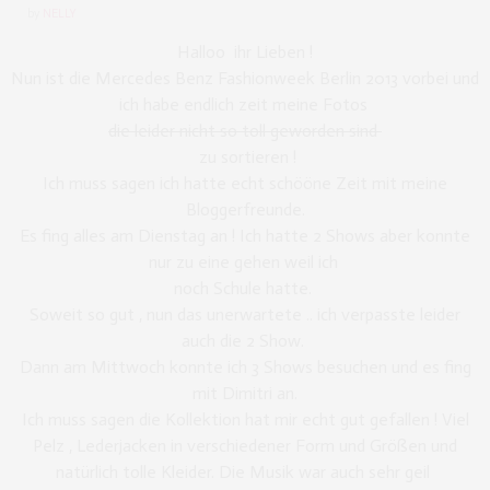
by
NELLY
Halloo ihr Lieben !
Nun ist die Mercedes Benz Fashionweek Berlin 2013 vorbei und
ich habe endlich zeit meine Fotos
die leider nicht so toll geworden sind
zu sortieren !
Ich muss sagen ich hatte echt schööne Zeit mit meine
Bloggerfreunde.
Es fing alles am Dienstag an ! Ich hatte 2 Shows aber konnte
nur zu eine gehen weil ich
noch Schule hatte.
Soweit so gut , nun das unerwartete .. ich verpasste leider
auch die 2 Show.
Dann am Mittwoch konnte ich 3 Shows besuchen und es fing
mit Dimitri an.
Ich muss sagen die Kollektion hat mir echt gut gefallen ! Viel
Pelz , Lederjacken in verschiedener Form und Größen und
natürlich tolle Kleider. Die Musik war auch sehr geil