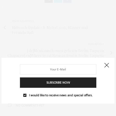
PREVIOUS ARTICLE
Mittwoch Update #8: Myfest 2016, Männer und
Freundschaft
NEXT ARTICLE
[:de]Mexikanisch essen gehen in Berlin: Taqueria
Chaparro[:en]Where to eat Mexican food in Berlin: Taqueria
Chaparro[:]
0
SUBSCRIBE NOW
I would like to receive news and special offers.
NO COMMENTS YET