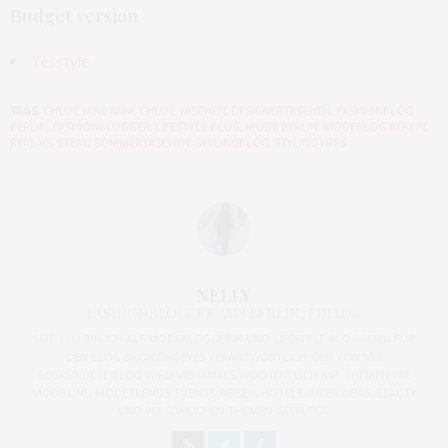
Budget version
Yesstyle
TAGS:
CHLOE JANE MINI
,
CHLOÉ TASCHEN
,
DESIGNERTASCHEN
,
FASHIONBLOG
BERLIN
,
FASHIONBLOGGER
,
LIFESTYLE BLOG
,
MODE BERLIN
,
MODEBLOG BERLIN
,
REAL VS. STEAL
,
SOMMERTASCHEN
,
STYLINGBLOG
,
STYLINGTIPPS
NELLY
FASHIONBLOGGER AUS BERLIN, EDITOR
SEIT 2012 BIN ICH ALS MODEBLOGGERIN UND LIFESTYLE-BLOGGERIN FÜR
DEN BLOG BRONZINGEYES VERANTWORTLICH. DER VON MIR
GEGRÜNDETE BLOG WIRD MEHRMALS WÖCHENTLICH MIT THEMEN WIE
MODE UND MODETRENDS, EVENTS, REISEN, HOTELS, INTERVIEWS, BEAUTY
UND PERSÖNLICHEN THEMEN GEPFLEGT.