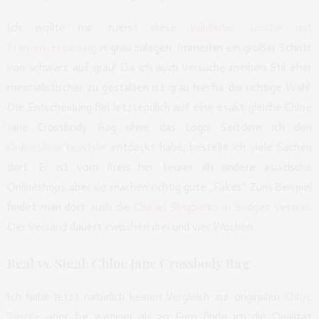
Ich wollte mir zuerst diese
Wildleder Tasche mit
Fransenverzierung
in grau zulegen. Immerhin ein großer Schritt
von schwarz auf grau! Da ich auch versuche meinen Stil eher
minimalistischer zu gestalten ist grau hierfür die richtige Wahl.
Die Entscheidung fiel letztendlich auf eine exakt gleiche Chloe
Jane Crossbody Bag ohne das Logo. Seitdem ich den
Onlineshop Yesstyle
entdeckt habe, bestelle ich viele Sachen
dort. Er ist vom Preis her teurer als andere asiatische
Onlineshops aber sie machen richtig gute „Fakes“. Zum Beispiel
findet man dort auch die
Chanel Slingbacks in Budget Version
.
Der Versand dauert zwischen drei und vier Wochen.
Real vs. Steal: Chloe Jane Crossbody Bag
Ich habe jetzt natürlich keinen Vergleich zur originalen
Chloe
Tasche
aber für weniger als 30 Euro finde ich die Qualität