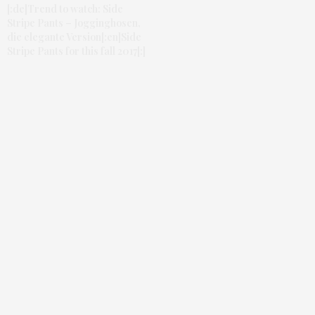
[:de]Trend to watch: Side
Stripe Pants – Jogginghosen,
die elegante Version[:en]Side
Stripe Pants for this fall 2017[:]