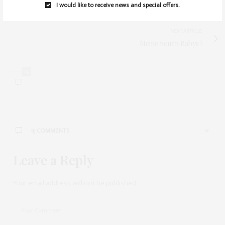
I would like to receive news and special offers.
Outfit Of The Day
NEXT ARTICLE
Meine neuen Babys !
15
15 COMMENTS
Leave a Reply
OLIVIA
SAGT:
Sieht toll aus <3
vielleicht hast du Lust mal bei uns vorbeizuschauen? Wir
Your email address will not be published.
haben erst gerade angefangen zu bloggen.
http://takethelifeasitis.blogspot.com
SEPTEMBER 3, 2012 UM 3:04 P.M. UHR