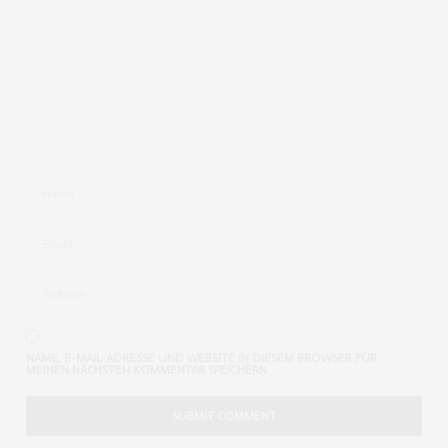
CHIARA
SAGT:
Die Perlen sehen ja super cool aus!
Liebe Grüße, Chiara
SEPTEMBER 1, 2012 UM 2:48 P.M. UHR
ANKE
SAGT:
Wow, also für die Fingernägel wäre es okay, aber auf
den Mund würde ich mir das nicht draufmacehn. Küssen
und Trinken würde damit wohl schwerfallen
AUGUST 31, 2012 UM 9:46 A.M. UHR
ALEXANDRA
SAGT:
Wow .. das sieht super aus und ist vor alem mal was ganz
anderes
AUGUST 30, 2012 UM 2:43 P.M. UHR
NAME, E-MAIL-ADRESSE UND WEBSITE IN DIESEM BROWSER FÜR
MEINEN NÄCHSTEN KOMMENTAR SPEICHERN.
LAURA WHO0?!
SAGT:
Es sieht echt super aus. Wie lange hält das denn??
♥ Laura