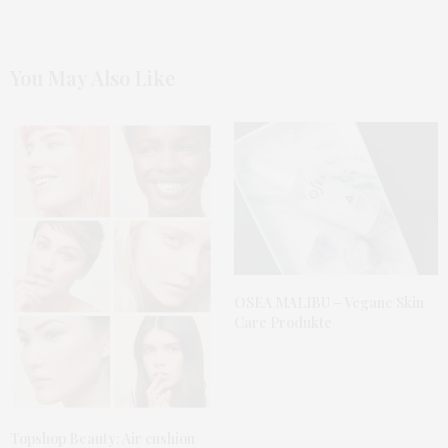
Mein Fashionblog
AUGUST 28, 2012 UM 8:10 P.M. UHR
You May Also Like
NELLY
SAGT:
ach ich tendiere immer dazu , die perlen abzumachen ,
ohne es zu merken.
es fühlt sich einfach ungewohnt an , aber 2 tage halten
die schon :))
AUGUST 28, 2012 UM 9:13 P.M. UHR
JOHNNY
SAGT:
wollt ich mir auch machen, aber dann hatte ich angst,
dass das beim schlafen oder duschen abgeht…
geht das nicht ab?
OSEA MALIBU – Vegane Skin
grüße vom bodensee<3
Care Produkte
xoxo
AUGUST 27, 2012 UM 4:48 P.M. UHR
JENNY
SAGT:
Wow ich liebe diesen Lack. Ich habe es schon einmal in
Topshop Beauty: Air cushion
schwarz auf meinem Blog vorgestellt. Aber die Farbe ist