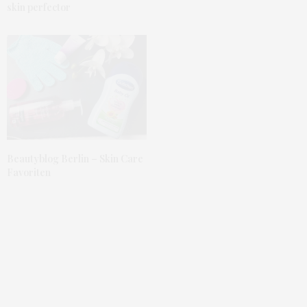
skin perfector
richtig toll, sieht Super aus.
LG,
Jenny
AUGUST 26, 2012 UM 2:02 P.M. UHR
KEINAHNUNG
SAGT:
hey, würde mich freuen wenn du mal vorbei schaust
http://abnehmtagebuch1.blogspot.de/
AUGUST 25, 2012 UM 5:56 P.M. UHR
Beautyblog Berlin – Skin Care
Favoriten
JULIA
SAGT:
Das sieht so toll aus! Vielleicht werde ich es mir auch
bestellen, reizen würde es mich ja schon
AUGUST 25, 2012 UM 4:27 P.M. UHR
LMP
SAGT:
Das ist ja total schöön :)) Vielleicht sollte ich das auch
mal ausprobieren! Hättest du Lust auf gegenseitiges
following ? Ich würde mich riesig freuen. Liebste Grüße,
LMP