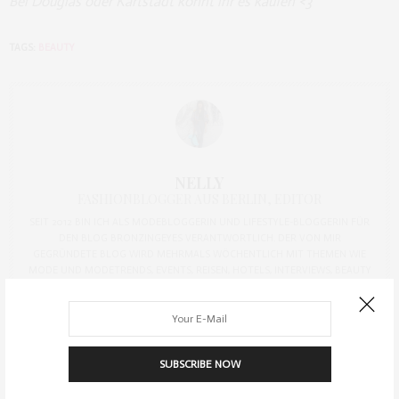
Bei Douglas oder Kartstadt könnt ihr es kaufen <3
TAGS:
BEAUTY
NELLY
FASHIONBLOGGER AUS BERLIN, EDITOR
SEIT 2012 BIN ICH ALS MODEBLOGGERIN UND LIFESTYLE-BLOGGERIN FÜR
DEN BLOG BRONZINGEYES VERANTWORTLICH. DER VON MIR
GEGRÜNDETE BLOG WIRD MEHRMALS WÖCHENTLICH MIT THEMEN WIE
MODE UND MODETRENDS, EVENTS, REISEN, HOTELS, INTERVIEWS, BEAUTY
UND PERSÖNLICHEN THEMEN GEPFLEGT.
SUBSCRIBE NOW
PREVIOUS ARTICLE