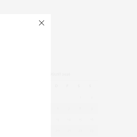
AUGUST 2026
M
D
M
D
F
S
S
1
2
3
4
5
6
7
8
9
10
11
12
13
14
15
16
17
18
19
20
21
22
23