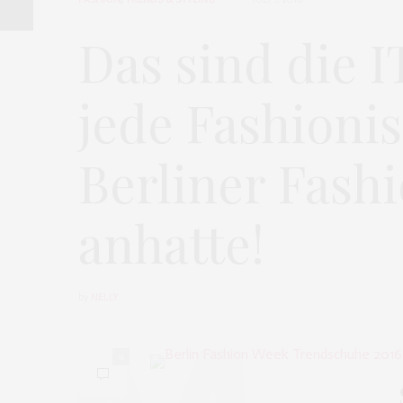
Das sind die I
jede Fashionis
Berliner Fash
anhatte!
by
NELLY
0