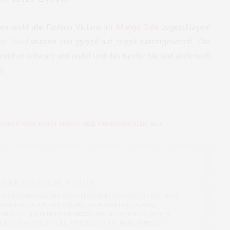
n wohl alle Fashion Victims im
Mango Sale
zugeschlagen!
mit Band
wurden von
35,
99
€
auf
17,
99
€ runtergesetzt! Die
nämlich in schwarz und nude! Und das Beste: Sie sind auch noch
!
ASHION WEEK BERLIN
,
MANGO SALE
,
RIEMENSANDALEN
,
SALE
GER AUS BERLIN, EDITOR
CH ALS MODEBLOGGERIN UND LIFESTYLE-BLOGGERIN FÜR DEN BLOG
ERANTWORTLICH. DER VON MIR GEGRÜNDETE BLOG WIRD
ENTLICH MIT THEMEN WIE MODE UND MODETRENDS, EVENTS,
 INTERVIEWS, BEAUTY UND PERSÖNLICHEN THEMEN GEPFLEGT.