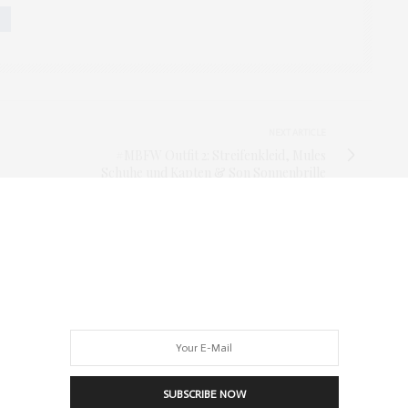
NEXT ARTICLE
#MBFW Outfit 2: Streifenkleid, Mules
Schuhe und Kapten & Son Sonnenbrille
SUBSCRIBE NOW