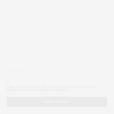
nice! danke dir <3
JANUAR 28, 2014 UM 5:31 P.M. UHR
ANAYELI A.
SAGT:
me encantan los tres look, tu blog es fantastico!
http://www.ancostblog.com
JANUAR 28, 2014 UM 12:37 A.M. UHR
BÁRBARA MARQUES
SAGT:
They all look really cool. Nice inspo
http://mykindofjoy.blogspot.pt/
JANUAR 27, 2014 UM 11:45 P.M. UHR
NAME, E-MAIL-ADRESSE UND WEBSITE IN DIESEM BROWSER FÜR
MEINEN NÄCHSTEN KOMMENTAR SPEICHERN.