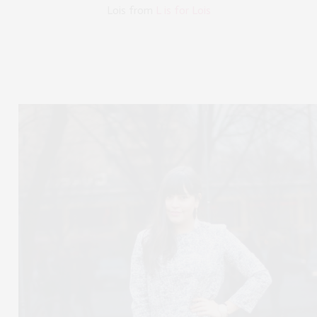
Lois from
L is for Lois