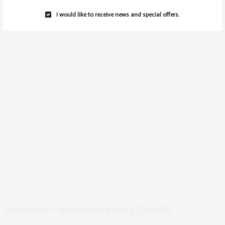
I would like to receive news and special offers.
(adsbygoogle = window.adsbygoogle || []).push({});