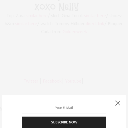
Top: Zara
similar here
/ skirt: Gina Tricot
similar here
/ shoes:
h&m
similar here
/ watch: Tommy Hilfiger
direct link
/ Blogger:
Carla from
Goldenweek
Twitter
⎮
Facebook
⎮
Youtube
⎮
Werbung:
SUBSCRIBE NOW