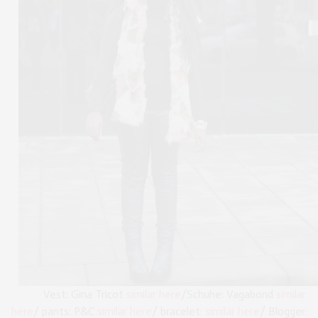
Vest: Gina Tricot
similar here
/Schuhe: Vagabond
similar
here
/ pants: P&C
similar here
/ bracelet:
similar here
/ Blogger: