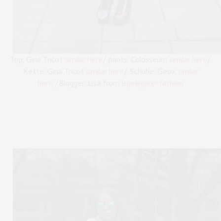
Top: Gina Tricot
similar here
/ pants: Colosseum
similar here
/
Kette: Gina Tricot
similar here
/ Schuhe: Geox
similar
here
/Blogger: Lisa from
B(erlin)likesfashion